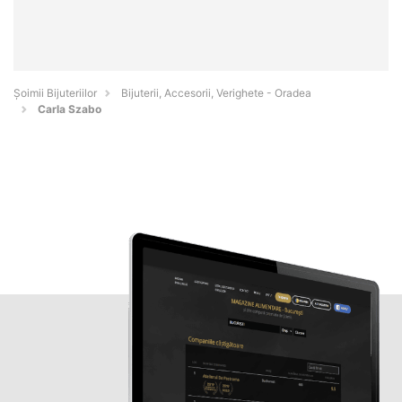
Şoimii Bijuteriilor
Bijuterii, Accesorii, Verighete - Oradea
Carla Szabo