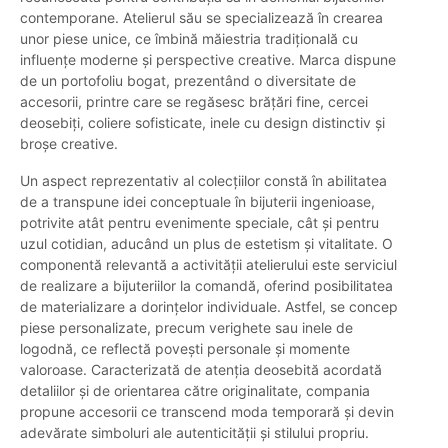
contemporane. Atelierul său se specializează în crearea
unor piese unice, ce îmbină măiestria tradițională cu
influențe moderne și perspective creative. Marca dispune
de un portofoliu bogat, prezentând o diversitate de
accesorii, printre care se regăsesc brățări fine, cercei
deosebiți, coliere sofisticate, inele cu design distinctiv și
broșe creative.
Un aspect reprezentativ al colecțiilor constă în abilitatea
de a transpune idei conceptuale în bijuterii ingenioase,
potrivite atât pentru evenimente speciale, cât și pentru
uzul cotidian, aducând un plus de estetism și vitalitate. O
componentă relevantă a activității atelierului este serviciul
de realizare a bijuteriilor la comandă, oferind posibilitatea
de materializare a dorințelor individuale. Astfel, se concep
piese personalizate, precum verighete sau inele de
logodnă, ce reflectă povești personale și momente
valoroase. Caracterizată de atenția deosebită acordată
detaliilor și de orientarea către originalitate, compania
propune accesorii ce transcend moda temporară și devin
adevărate simboluri ale autenticității și stilului propriu.