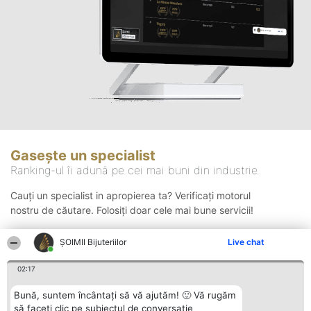
Gasește un specialist
Ranking-ul îi adună pe cei mai buni din industrie
Cauți un specialist in apropierea ta? Verificați motorul
nostru de căutare. Folosiți doar cele mai bune servicii!
ŞOIMII Bijuteriilor
Live chat
Căutare
02:17
Bună, suntem încântați să vă ajutăm! 🙂 Vă rugăm
să faceți clic pe subiectul de conversație