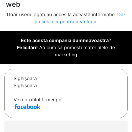
web
Doar userii logați au acces la această informație.
Da-
ți click aici pentru a vă loga.
Este acesta compania dumneavoastră
?
Felicitări!
Aă cum să primești materialele de
marketing
Sighişoara
Sighisoara
Vezi profilul firmei pe