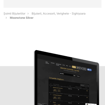
Şoimii Bijuteriilor
Bijuterii, Accesorii, Verighete - Sighişoara
Moonstone Silver