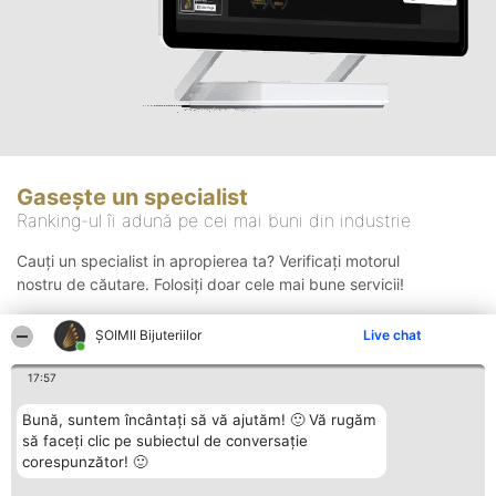
Gasește un specialist
Ranking-ul îi adună pe cei mai buni din industrie
Cauți un specialist in apropierea ta? Verificați motorul
nostru de căutare. Folosiți doar cele mai bune servicii!
ŞOIMII Bijuteriilor
Live chat
Căutare
17:57
Bună, suntem încântați să vă ajutăm! 🙂 Vă rugăm
să faceți clic pe subiectul de conversație
corespunzător! 🙂