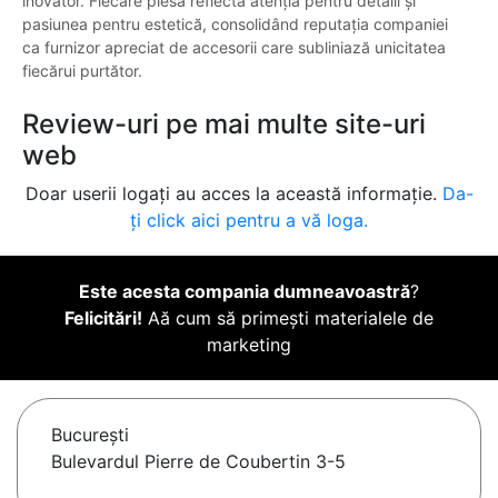
inovator. Fiecare piesă reflectă atenția pentru detalii și
pasiunea pentru estetică, consolidând reputația companiei
ca furnizor apreciat de accesorii care subliniază unicitatea
fiecărui purtător.
Review-uri pe mai multe site-uri
web
Doar userii logați au acces la această informație.
Da-
ți click aici pentru a vă loga.
Este acesta compania dumneavoastră
?
Felicitări!
Aă cum să primești materialele de
marketing
Bucureşti
Bulevardul Pierre de Coubertin 3-5