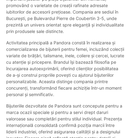
promovând o varietate de creații rafinate adresate
iubitorilor de accesorii prețioase. Compania are sediul în
București, pe Bulevardul Pierre de Coubertin 3-5, unde
prezintă un univers orientat spre eleganță și individualitate
prin produsele sale distincte.
Activitatea principală a Pandora constă în realizarea și
comercializarea de bijuterii pentru femei, incluzând colecții
variate de brățări, talismane, inele, coliere și cercei, lucrate
cu atenție și pricepere. Brandul își bazează filosofia pe
încurajarea autoexprimării, oferind clienților posibilitatea
de a-și construi propriile povești cu ajutorul bijuteriilor
personalizabile. Aceasta distinge compania printre
concurenți, transformând fiecare achiziție într-un moment
personal și semnificativ.
Bijuteriile dezvoltate de Pandora sunt concepute pentru a
marca ocazii speciale și pentru a servi drept daruri
valoroase sau completări pentru stilul individual. Prezența
internațională consolidată confirmă poziția marcii între
liderii industriei, oferind asigurarea calității și a designului