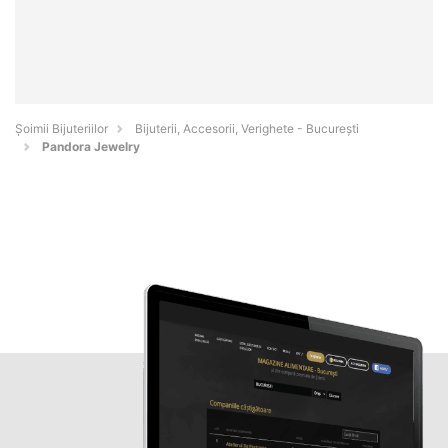
Şoimii Bijuteriilor
Bijuterii, Accesorii, Verighete - Bucureşti
Pandora Jewelry