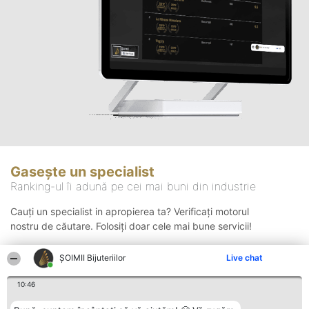
Gasește un specialist
Ranking-ul îi adună pe cei mai buni din industrie
Cauți un specialist in apropierea ta? Verificați motorul
nostru de căutare. Folosiți doar cele mai bune servicii!
ŞOIMII Bijuteriilor
Live chat
Căutare
10:46