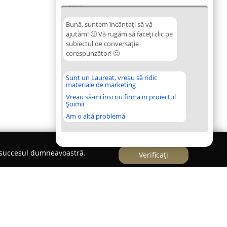
05:13
Bună, suntem încântați să vă
ajutăm! 🙂 Vă rugăm să faceți clic pe
subiectul de conversație
corespunzător! 🙂
Sunt un Laureat, vreau să ridic
materiale de marketing
Vreau să-mi înscriu firma in proiectul
Șoimii
Am o altă problemă
e succesul dumneavoastră.
Verificați