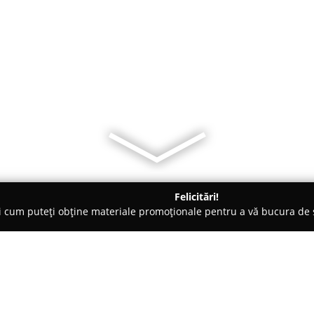
Felicitări!
ți cum puteți obține materiale promoționale pentru a vă bucura d
- Bucureşti
SempOro