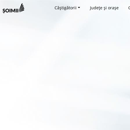
Câștigătorii
Județe și orașe