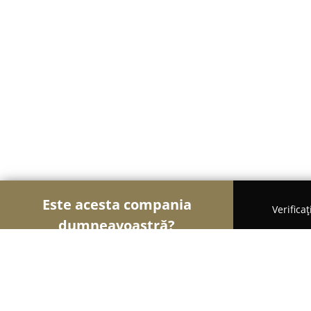
Este acesta compania
Verifica
dumneavoastră?
Şoimii Bijuteriilor
Bijuterii, Accesorii, Verighete 