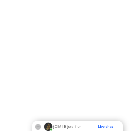
ŞOIMII Bijuteriilor
Live chat