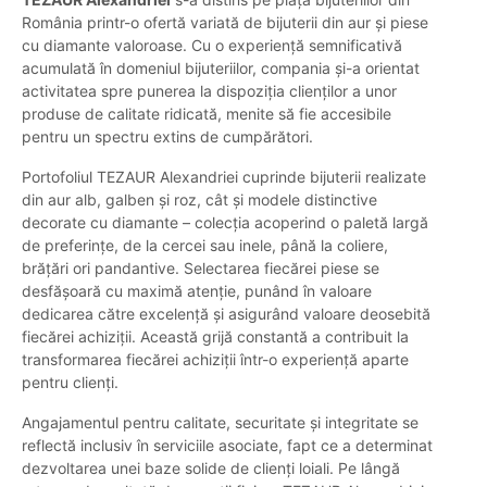
România printr-o ofertă variată de bijuterii din aur și piese
cu diamante valoroase. Cu o experiență semnificativă
acumulată în domeniul bijuteriilor, compania și-a orientat
activitatea spre punerea la dispoziția clienților a unor
produse de calitate ridicată, menite să fie accesibile
pentru un spectru extins de cumpărători.
Portofoliul TEZAUR Alexandriei cuprinde bijuterii realizate
din aur alb, galben și roz, cât și modele distinctive
decorate cu diamante – colecția acoperind o paletă largă
de preferințe, de la cercei sau inele, până la coliere,
brățări ori pandantive. Selectarea fiecărei piese se
desfășoară cu maximă atenție, punând în valoare
dedicarea către excelență și asigurând valoare deosebită
fiecărei achiziții. Această grijă constantă a contribuit la
transformarea fiecărei achiziții într-o experiență aparte
pentru clienți.
Angajamentul pentru calitate, securitate și integritate se
reflectă inclusiv în serviciile asociate, fapt ce a determinat
dezvoltarea unei baze solide de clienți loiali. Pe lângă