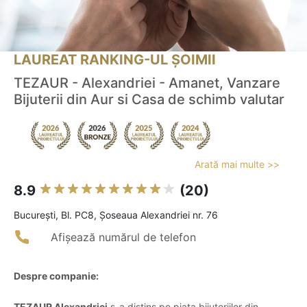
LAUREAT RANKING-UL ȘOIMII
TEZAUR - Alexandriei - Amanet, Vanzare
Bijuterii din Aur si Casa de schimb valutar
Arată mai multe >>
8.9
(20)
Bucureşti, Bl. PC8, Șoseaua Alexandriei nr. 76
Afișează numărul de telefon
Despre companie:
TEZAUR Alexandriei
s-a distins pe piața bijuteriilor din