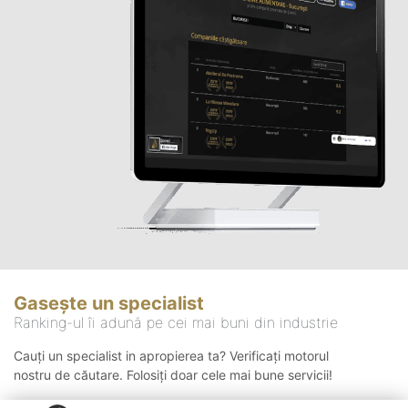
Gasește un specialist
Ranking-ul îi adună pe cei mai buni din industrie
Cauți un specialist in apropierea ta? Verificați motorul
nostru de căutare. Folosiți doar cele mai bune servicii!