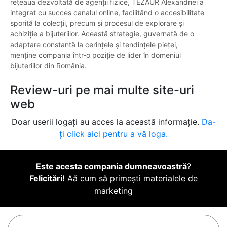
rețeaua dezvoltată de agenții fizice, TEZAUR Alexandriei a
integrat cu succes canalul online, facilitând o accesibilitate
sporită la colecții, precum și procesul de explorare și
achiziție a bijuteriilor. Această strategie, guvernată de o
adaptare constantă la cerințele și tendințele pieței,
menține compania într-o poziție de lider în domeniul
bijuteriilor din România.
Review-uri pe mai multe site-uri
web
Doar userii logați au acces la această informație.
Da-
ți click aici pentru a vă loga.
Este acesta compania dumneavoastră
?
Felicitări!
Aă cum să primești materialele de
marketing