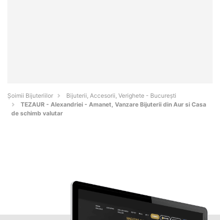
Şoimii Bijuteriilor
Bijuterii, Accesorii, Verighete - Bucureşti
TEZAUR - Alexandriei - Amanet, Vanzare Bijuterii din Aur si Casa
de schimb valutar