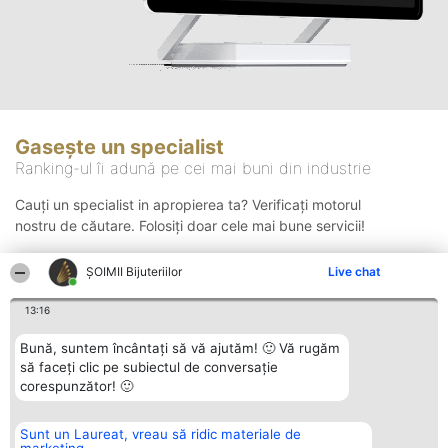
Gasește un specialist
Ranking-ul îi adună pe cei mai buni din industrie
Cauți un specialist in apropierea ta? Verificați motorul
nostru de căutare. Folosiți doar cele mai bune servicii!
ŞOIMII Bijuteriilor
Live chat
Căutare
13:16
Bună, suntem încântați să vă ajutăm! 🙂 Vă rugăm
să faceți clic pe subiectul de conversație
corespunzător! 🙂
Sunt un Laureat, vreau să ridic materiale de
Organizator Ranking
Plebiscyt
Contact