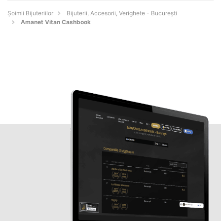
Şoimii Bijuteriilor
Bijuterii, Accesorii, Verighete - Bucureşti
Amanet Vitan Cashbook