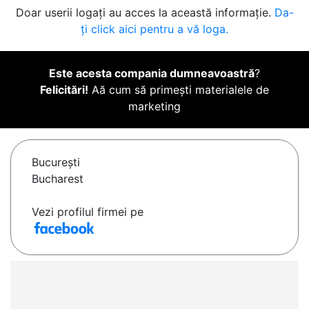
Doar userii logați au acces la această informație.
Da-
ți click aici pentru a vă loga.
Este acesta compania dumneavoastră
?
Felicitări!
Aă cum să primești materialele de
marketing
Bucureşti
Bucharest
Vezi profilul firmei pe