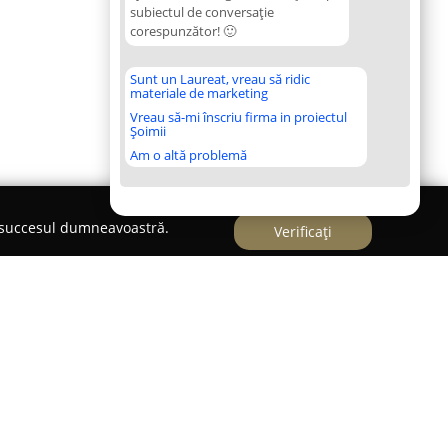
subiectul de conversație
corespunzător! 🙂
Sunt un Laureat, vreau să ridic
materiale de marketing
Vreau să-mi înscriu firma in proiectul
Șoimii
Am o altă problemă
e succesul dumneavoastră.
Verificați
 casă de amanet recunoscută pentru seriozitate,