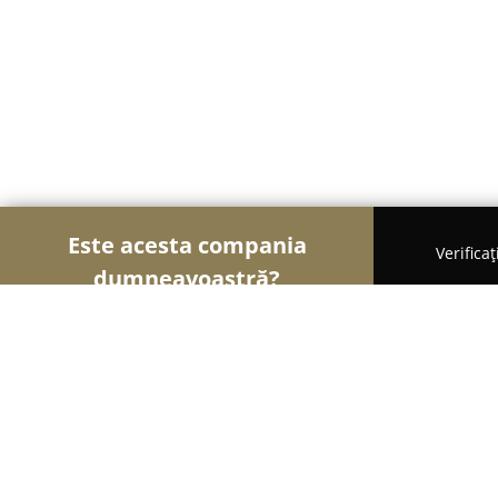
Este acesta compania
Verifica
dumneavoastră?
Şoimii Bijuteriilor
Bijuterii, Accesorii, Verighete
Eva Store Amanet