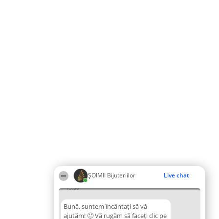
ŞOIMII Bijuteriilor
Live chat
15:56
Bună, suntem încântați să vă
ajutăm! 🙂 Vă rugăm să faceți clic pe