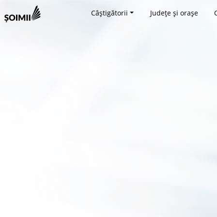
Câștigătorii
Județe și orașe