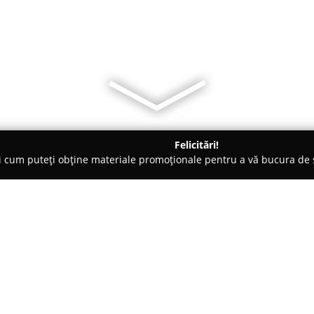
Felicitări!
ți cum puteți obține materiale promoționale pentru a vă bucura d
 - Râmnicu Vâlcea
Eva Store Amanet
Despre companie:
Eva Store Amanet
reprezintă o