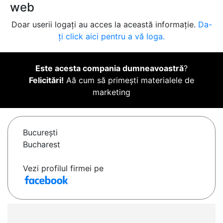
web
Doar userii logați au acces la această informație.
Da-
ți click aici pentru a vă loga.
Este acesta compania dumneavoastră
?
Felicitări!
Aă cum să primești materialele de
marketing
Bucureşti
Bucharest
Vezi profilul firmei pe