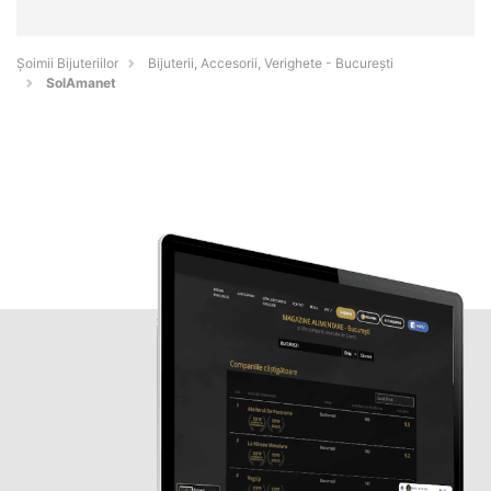
Şoimii Bijuteriilor
Bijuterii, Accesorii, Verighete - Bucureşti
SolAmanet