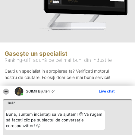
Gasește un specialist
Ranking-ul îi adună pe cei mai buni din industrie
Cauți un specialist in apropierea ta? Verificați motorul
nostru de căutare. Folosiți doar cele mai bune servicii!
ŞOIMII Bijuteriilor
Live chat
Căutare
10:12
Bună, suntem încântați să vă ajutăm! 🙂 Vă rugăm
să faceți clic pe subiectul de conversație
corespunzător! 🙂