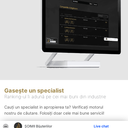
Gasește un specialist
Ranking-ul îi adună pe cei mai buni din industrie
Cauți un specialist in apropierea ta? Verificați motorul
nostru de căutare. Folosiți doar cele mai bune servicii!
ŞOIMII Bijuteriilor
Live chat