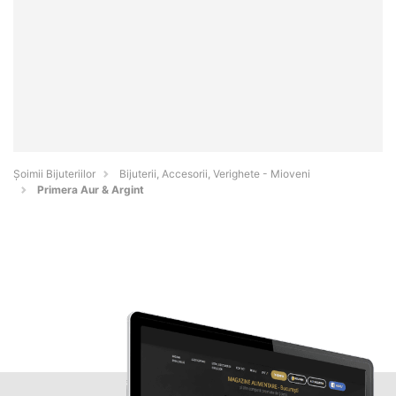
Şoimii Bijuteriilor
Bijuterii, Accesorii, Verighete - Mioveni
Primera Aur & Argint