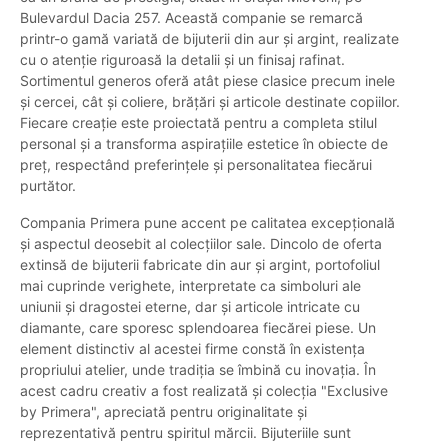
Bulevardul Dacia 257. Această companie se remarcă
printr-o gamă variată de bijuterii din aur și argint, realizate
cu o atenție riguroasă la detalii și un finisaj rafinat.
Sortimentul generos oferă atât piese clasice precum inele
și cercei, cât și coliere, brățări și articole destinate copiilor.
Fiecare creație este proiectată pentru a completa stilul
personal și a transforma aspirațiile estetice în obiecte de
preț, respectând preferințele și personalitatea fiecărui
purtător.
Compania Primera pune accent pe calitatea excepțională
și aspectul deosebit al colecțiilor sale. Dincolo de oferta
extinsă de bijuterii fabricate din aur și argint, portofoliul
mai cuprinde verighete, interpretate ca simboluri ale
uniunii și dragostei eterne, dar și articole intricate cu
diamante, care sporesc splendoarea fiecărei piese. Un
element distinctiv al acestei firme constă în existența
propriului atelier, unde tradiția se îmbină cu inovația. În
acest cadru creativ a fost realizată și colecția "Exclusive
by Primera", apreciată pentru originalitate și
reprezentativă pentru spiritul mărcii. Bijuteriile sunt