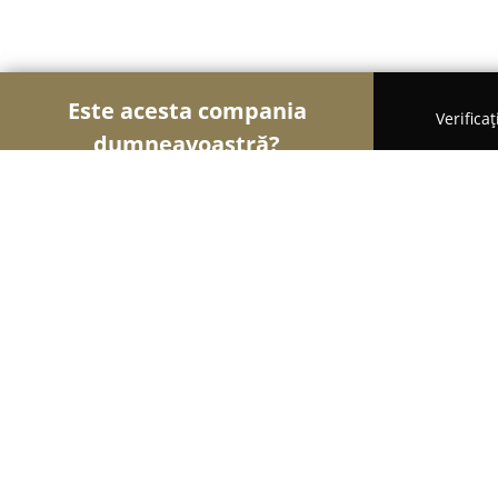
Este acesta compania
Verifica
dumneavoastră?
Şoimii Bijuteriilor
Bijuterii, Accesorii, Verighete 
Hope Amanet 5
8.6
(56)