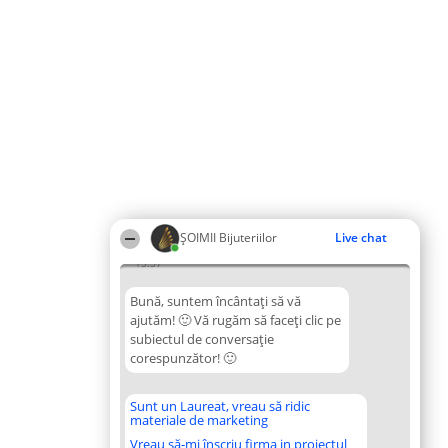
ŞOIMII Bijuteriilor
Live chat
15:57
Bună, suntem încântați să vă
ajutăm! 🙂 Vă rugăm să faceți clic pe
subiectul de conversație
corespunzător! 🙂
Sunt un Laureat, vreau să ridic
materiale de marketing
Vreau să-mi înscriu firma in proiectul