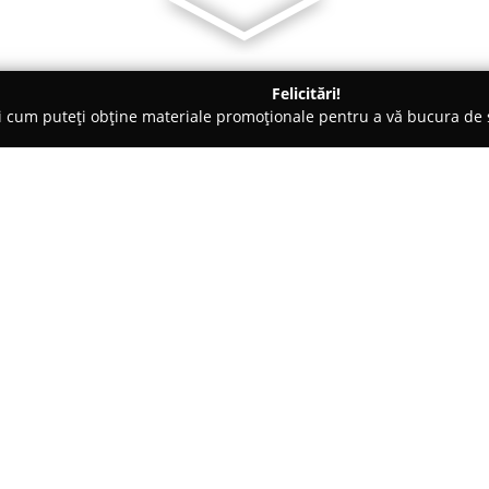
Felicitări!
ți cum puteți obține materiale promoționale pentru a vă bucura d
- Bucureşti
Hope Amanet 5
Despre companie:
Hope Amanet 5
funcționează c
financiare rapide și tranzacții
Șoseaua Pantelimon Nr. 254 din 
servicii specializate în domen
Arată mai multe >>
nevoi ale clientelei. Echipa de
evaluarea obiectelor, fie că est
moderne sau alte bunuri de val