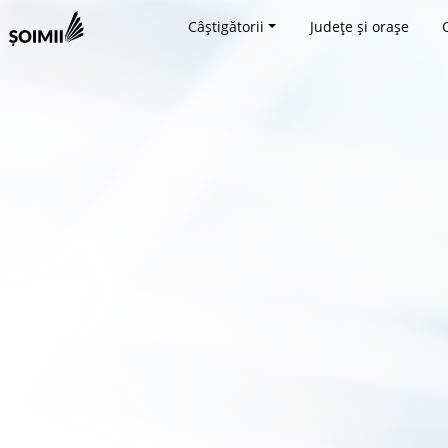
Câștigătorii
Județe și orașe