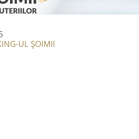
5
ING-UL ȘOIMII