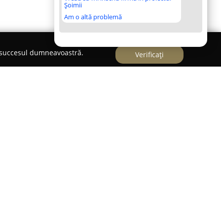
Șoimii
Am o altă problemă
e succesul dumneavoastră.
Verificați
a un partener de încredere oferind servicii
 sigure pe piața din România. Localizată pe
București, această filială se evidențiază prin
iul amanetului, adresate unei game variate de
monstrează profesionalism și experiență în
e vorba despre bijuterii din aur, electronice
oare, implicându-se într-un proces de evaluare