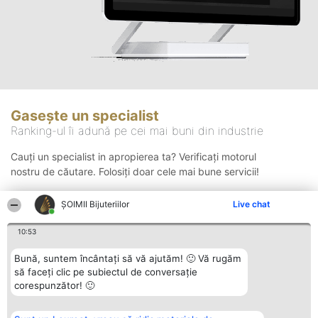
Gasește un specialist
Ranking-ul îi adună pe cei mai buni din industrie
Cauți un specialist in apropierea ta? Verificați motorul
nostru de căutare. Folosiți doar cele mai bune servicii!
ŞOIMII Bijuteriilor
Live chat
Căutare
10:53
Bună, suntem încântați să vă ajutăm! 🙂 Vă rugăm
să faceți clic pe subiectul de conversație
corespunzător! 🙂