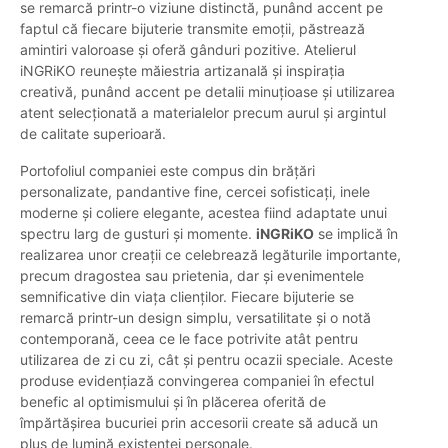
se remarcă printr-o viziune distinctă, punând accent pe
faptul că fiecare bijuterie transmite emoții, păstrează
amintiri valoroase și oferă gânduri pozitive. Atelierul
iNGRiKO reunește măiestria artizanală și inspirația
creativă, punând accent pe detalii minuțioase și utilizarea
atent selecționată a materialelor precum aurul și argintul
de calitate superioară.
Portofoliul companiei este compus din brățări
personalizate, pandantive fine, cercei sofisticați, inele
moderne și coliere elegante, acestea fiind adaptate unui
spectru larg de gusturi și momente.
iNGRiKO
se implică în
realizarea unor creații ce celebrează legăturile importante,
precum dragostea sau prietenia, dar și evenimentele
semnificative din viața clienților. Fiecare bijuterie se
remarcă printr-un design simplu, versatilitate și o notă
contemporană, ceea ce le face potrivite atât pentru
utilizarea de zi cu zi, cât și pentru ocazii speciale. Aceste
produse evidențiază convingerea companiei în efectul
benefic al optimismului și în plăcerea oferită de
împărtășirea bucuriei prin accesorii create să aducă un
plus de lumină existenței personale.