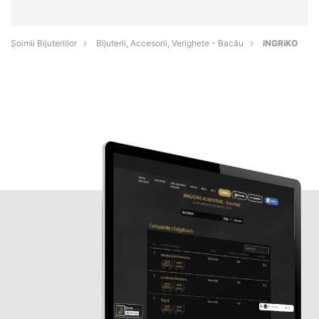
Şoimii Bijuteriilor
Bijuterii, Accesorii, Verighete - Bacău
iNGRiKO