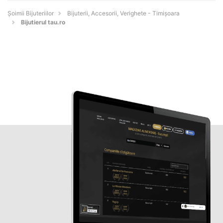
Şoimii Bijuteriilor
Bijuterii, Accesorii, Verighete - Timişoara
Bijutierul tau.ro