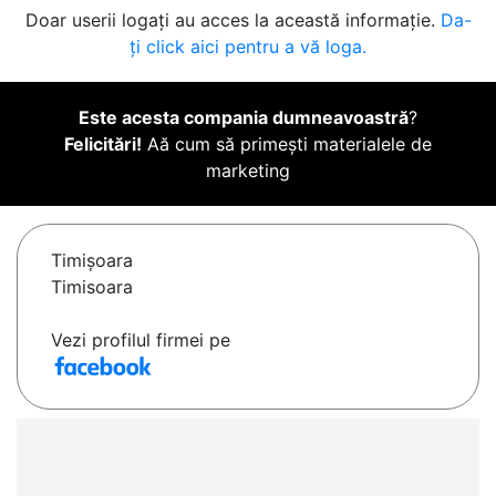
Doar userii logați au acces la această informație.
Da-
ți click aici pentru a vă loga.
Este acesta compania dumneavoastră
?
Felicitări!
Aă cum să primești materialele de
marketing
Timişoara
Timisoara
Vezi profilul firmei pe