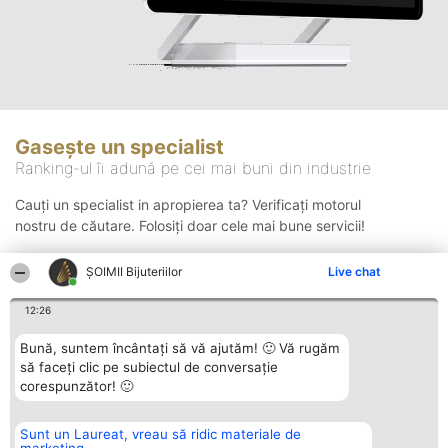
Gasește un specialist
Ranking-ul îi adună pe cei mai buni din industrie
Cauți un specialist in apropierea ta? Verificați motorul
nostru de căutare. Folosiți doar cele mai bune servicii!
ŞOIMII Bijuteriilor
Live chat
Căutare
12:26
Bună, suntem încântați să vă ajutăm! 🙂 Vă rugăm
să faceți clic pe subiectul de conversație
corespunzător! 🙂
Sunt un Laureat, vreau să ridic materiale de
Organizator Ranking
Plebiscyt
Contact