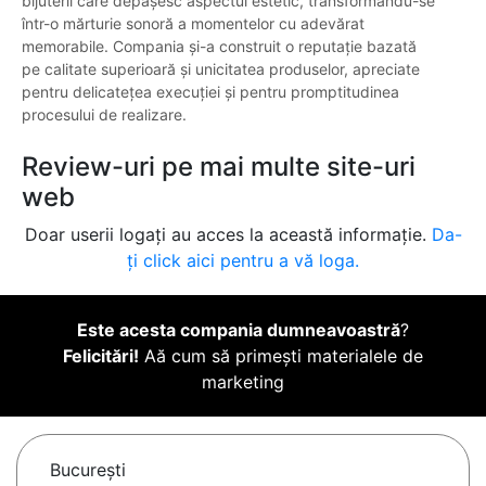
bijuterii care depășesc aspectul estetic, transformându-se
într-o mărturie sonoră a momentelor cu adevărat
memorabile. Compania și-a construit o reputație bazată
pe calitate superioară și unicitatea produselor, apreciate
pentru delicatețea execuției și pentru promptitudinea
procesului de realizare.
Review-uri pe mai multe site-uri
web
Doar userii logați au acces la această informație.
Da-
ți click aici pentru a vă loga.
Este acesta compania dumneavoastră
?
Felicitări!
Aă cum să primești materialele de
marketing
Bucureşti