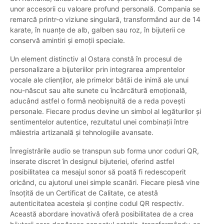
unor accesorii cu valoare profund personală. Compania se
remarcă printr-o viziune singulară, transformând aur de 14
karate, în nuanțe de alb, galben sau roz, în bijuterii ce
conservă amintiri și emoții speciale.
Un element distinctiv al Ostara constă în procesul de
personalizare a bijuteriilor prin integrarea amprentelor
vocale ale clienților, ale primelor bătăi de inimă ale unui
nou-născut sau alte sunete cu încărcătură emoțională,
aducând astfel o formă neobișnuită de a reda povești
personale. Fiecare produs devine un simbol al legăturilor și
sentimentelor autentice, rezultatul unei combinații între
măiestria artizanală și tehnologiile avansate.
Înregistrările audio se transpun sub forma unor coduri QR,
inserate discret în designul bijuteriei, oferind astfel
posibilitatea ca mesajul sonor să poată fi redescoperit
oricând, cu ajutorul unei simple scanări. Fiecare piesă vine
însoțită de un Certificat de Calitate, ce atestă
autenticitatea acesteia și conține codul QR respectiv.
Această abordare inovativă oferă posibilitatea de a crea