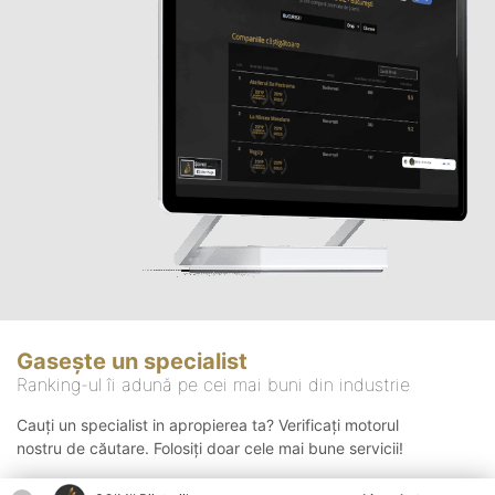
Gasește un specialist
Ranking-ul îi adună pe cei mai buni din industrie
Cauți un specialist in apropierea ta? Verificați motorul
nostru de căutare. Folosiți doar cele mai bune servicii!