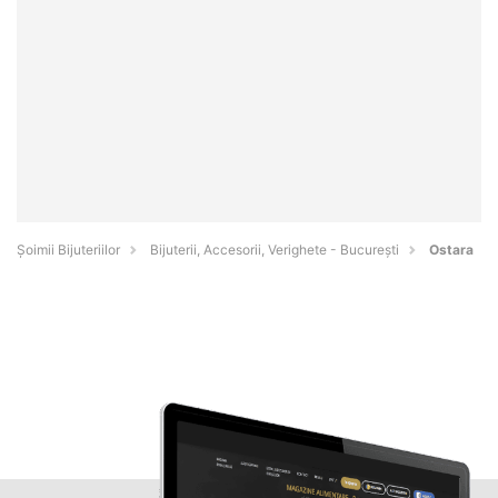
Şoimii Bijuteriilor
Bijuterii, Accesorii, Verighete - Bucureşti
Ostara