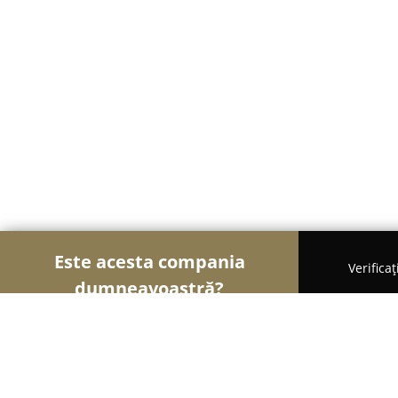
Este acesta compania
Verifica
dumneavoastră?
Şoimii Bijuteriilor
Bijuterii, Accesorii, Verighete 