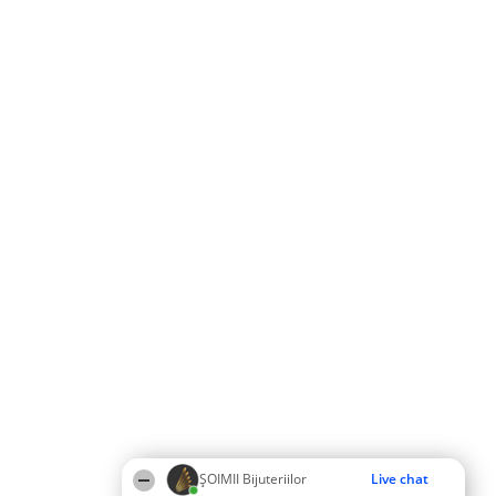
ŞOIMII Bijuteriilor
Live chat