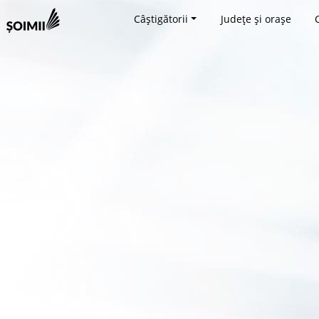
Câștigătorii
Județe și orașe