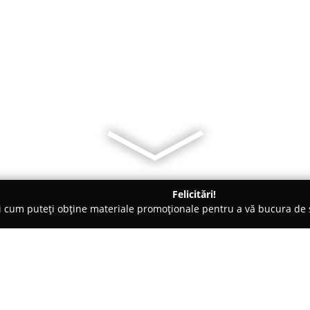
Felicitări!
ți cum puteți obține materiale promoționale pentru a vă bucura d
- Bucureşti
Hypnotica - Bijuterii argint Veranda MALL