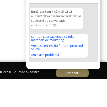
21:02
Bună, suntem încântați să vă
ajutăm! 🙂 Vă rugăm să faceți clic pe
subiectul de conversație
corespunzător! 🙂
Sunt un Laureat, vreau să ridic
materiale de marketing
Vreau să-mi înscriu firma in proiectul
Șoimii
Am o altă problemă
e succesul dumneavoastră.
Verificați