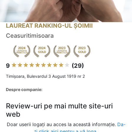
LAUREAT RANKING-UL ȘOIMII
Ceasuritimisoara
9
(29)
Timişoara, Bulevardul 3 August 1919 nr 2
Despre companie:
Review-uri pe mai multe site-uri
web
Doar userii logați au acces la această informație.
Da-
ți click aici pentru a vă loga.