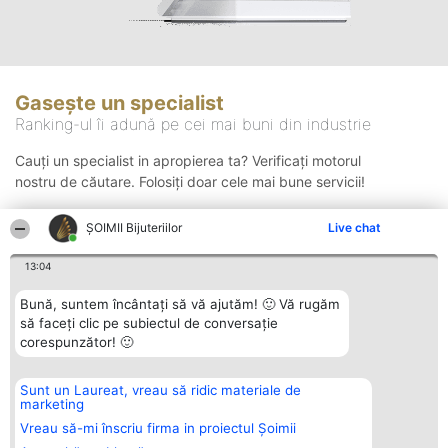
Gasește un specialist
Ranking-ul îi adună pe cei mai buni din industrie
Cauți un specialist in apropierea ta? Verificați motorul
nostru de căutare. Folosiți doar cele mai bune servicii!
ŞOIMII Bijuteriilor
Live chat
Căutare
13:04
Bună, suntem încântați să vă ajutăm! 🙂 Vă rugăm
să faceți clic pe subiectul de conversație
corespunzător! 🙂
Sunt un Laureat, vreau să ridic materiale de
Organizator Ranking
Plebiscyt
Contact
marketing
BRIGHT SOLUTIONS BR SRL
Câștigătorii
Contact
Aleea Timisul De Sus 2 Bl. A30
Lista Tuturor
Vreau să-mi înscriu firma in proiectul Șoimii
Sc. A Et. 4 Ap. 13 Cod 061952
Laureaților