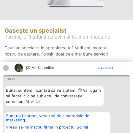
Gasește un specialist
Ranking-ul îi adună pe cei mai buni din industrie
Cauți un specialist in apropierea ta? Verificați motorul
nostru de căutare. Folosiți doar cele mai bune servicii!
ŞOIMII Bijuteriilor
Live chat
Căutare
18:21
Bună, suntem încântați să vă ajutăm! 🙂 Vă rugăm
să faceți clic pe subiectul de conversație
corespunzător! 🙂
Sunt un Laureat, vreau să ridic materiale de
Organizator Ranking
Plebiscyt
Contact
marketing
BRIGHT SOLUTIONS BR SRL
Câștigătorii
Contact
Aleea Timisul De Sus 2 Bl. A30
Lista Tuturor
Vreau să-mi înscriu firma in proiectul Șoimii
Sc. A Et. 4 Ap. 13 Cod 061952
Laureaților