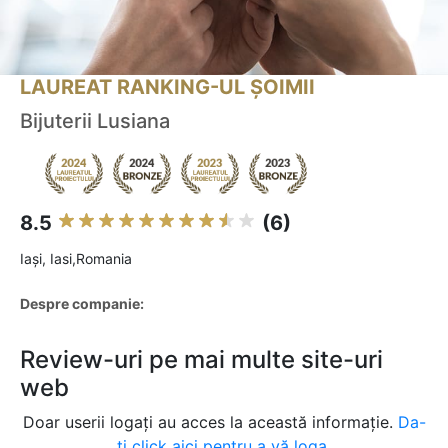
LAUREAT RANKING-UL ȘOIMII
Bijuterii Lusiana
8.5
(6)
Iaşi, Iasi,Romania
Despre companie:
Review-uri pe mai multe site-uri
web
Doar userii logați au acces la această informație.
Da-
ți click aici pentru a vă loga.