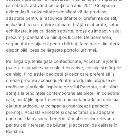
sa notabilă, activând cel puțin din anul 2011. Compania
evidențiază o diversitate semnificativă de produse,
adaptate pentru a răspunde diferitelor preferințe de stil,
incluzând cercei, coliere rafinate, brățări elaborate, seturi
echilibrate, inele cu design aparte, broșe cu impact vizual,
precum și pandantive minuțios lucrate. De asemenea,
segmentul de bijuterii pentru bărbați face parte din oferta
disponibilă, ceea ce lărgește portofoliul firmei.
Pe lângă bijuteriile gata confecționate, Accesorii Bijuterii
pune la dispoziție materiale decorative, cristale și mărgele
de nisip, fiind astfel dedicată și celor care preferă să își
creeze propriile accesorii. Printre produsele propuse se
regăsesc și articole inspirate de stilul Pandora, subliniind
atenția la tendințele contemporane ale pieței. În colecțiile
sale, noutățile apar frecvent, completându-le pe cele mai
căutate articole, iar compania organizează periodic
promoții. Această varietate și capacitatea de adaptare
contribuie la plasarea firmei în rândul surselor relevante
pentru cei interesați de bijuterii și accesorii de calitate în
România.