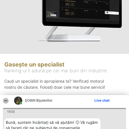
Gasește un specialist
Ranking-ul îi adună pe cei mai buni din industrie
Cauți un specialist in apropierea ta? Verificați motorul
nostru de căutare. Folosiți doar cele mai bune servicii!
ŞOIMII Bijuteriilor
Live chat
Căutare
13:22
Bună, suntem încântați să vă ajutăm! 🙂 Vă rugăm
să faceți clic pe subiectul de conversație