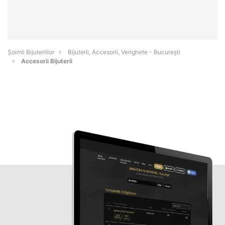
Şoimii Bijuteriilor
Bijuterii, Accesorii, Verighete - Bucureşti
Accesorii Bijuterii