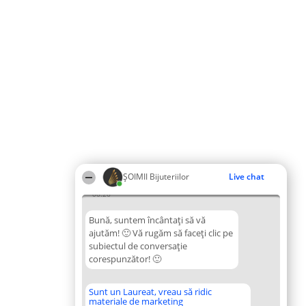
ŞOIMII Bijuteriilor
Live chat
06:26
Bună, suntem încântați să vă
ajutăm! 🙂 Vă rugăm să faceți clic pe
subiectul de conversație
corespunzător! 🙂
Sunt un Laureat, vreau să ridic
materiale de marketing