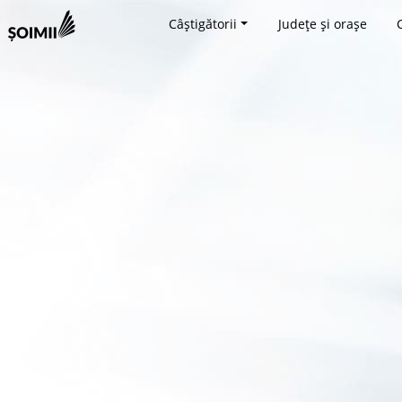
Câștigătorii
Județe și orașe