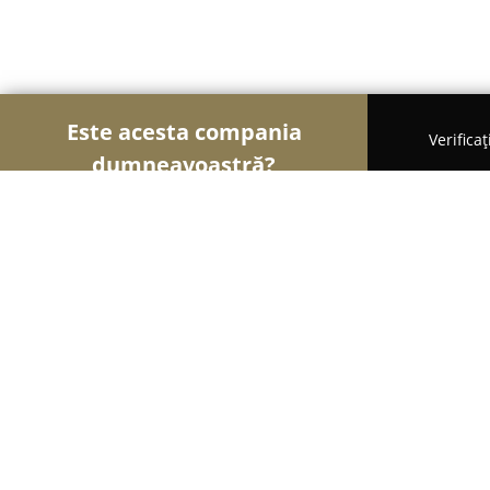
Este acesta compania
Verifica
dumneavoastră?
Şoimii Bijuteriilor
Bijuterii, Accesorii, Verighete 
7 Seconds Service Ceasuri
8.1
(207)