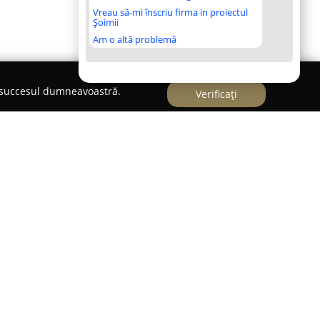
Vreau să-mi înscriu firma in proiectul
Șoimii
Am o altă problemă
e succesul dumneavoastră.
Verificați
n sectorul bijuteriilor,
7 Seconds Service
s-a
luții complete și profesionale pentru întreținerea
teriilor. Compania pune accent pe excelență,
nsparente și personalizate pentru o gamă largă de
rviciile oferite se numără înlocuirea sticlei, fie că
, remedierea și schimbarea mecanismelor cu cuarț,