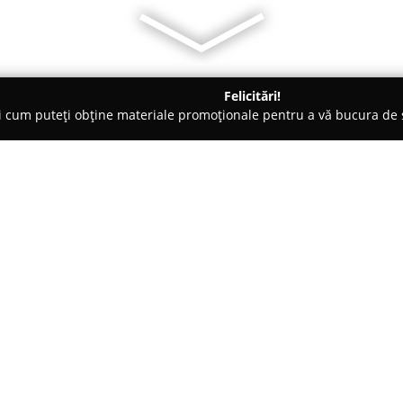
Felicitări!
ți cum puteți obține materiale promoționale pentru a vă bucura d
- Bucureşti
7 Seconds Service Ceasuri
Despre companie:
Cu o activitate de peste 15 ani î
specializat în furnizarea de so
și repararea ceasurilor și biju
garantând servicii rapide, tra
Arată mai multe >>
cerințe ale clienților. Printre se
este cristal mineral sau safir