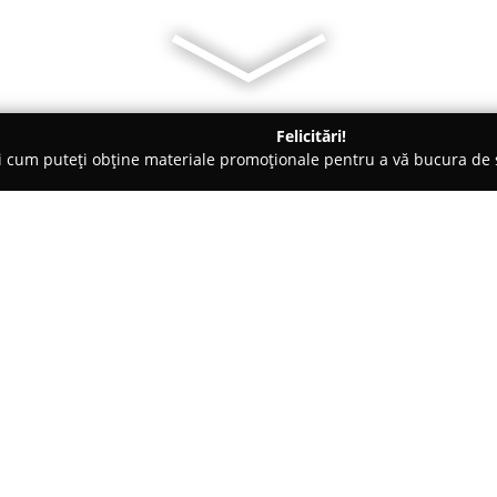
Felicitări!
ți cum puteți obține materiale promoționale pentru a vă bucura d
- Bucureşti
Valmand
Despre companie:
Valmand
reprezintă o afacere d
industria bijuteriilor, având 
creații remarcabile prin elegan
Strada Pictor Barbu Iscovescu n
Arată mai multe >>
confecționarea bijuteriilor cu 