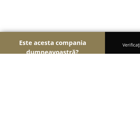
Este acesta compania
Verifica
dumneavoastră?
Şoimii Bijuteriilor
Bijuterii, Accesorii, Verighete 
Valmand