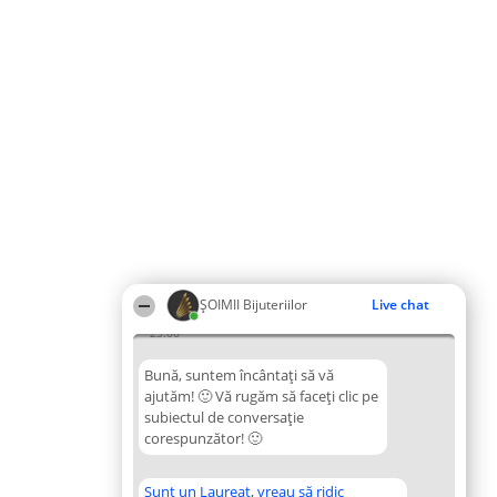
ŞOIMII Bijuteriilor
Live chat
23:06
Bună, suntem încântați să vă
ajutăm! 🙂 Vă rugăm să faceți clic pe
subiectul de conversație
corespunzător! 🙂
Sunt un Laureat, vreau să ridic