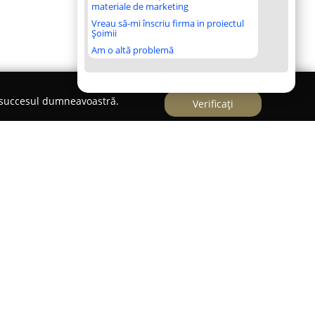
materiale de marketing
Vreau să-mi înscriu firma in proiectul
Șoimii
Am o altă problemă
e succesul dumneavoastră.
Verificați
e familie cu o experiență de peste 17 ani în
ca scop introducerea pe piața românească a unor
ță și rafinament. Cu sediul în București, pe
r. 30, compania se specializează în
diamante și pietre prețioase, oferind produse