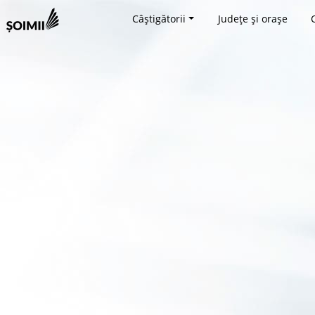
Câștigătorii
Județe și orașe