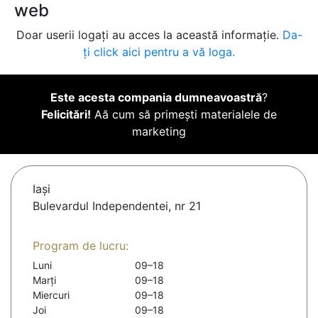
web
Doar userii logați au acces la această informație.
Da-
ți click aici pentru a vă loga.
Este acesta compania dumneavoastră
?
Felicitări!
Aă cum să primești materialele de
marketing
Iaşi
Bulevardul Independentei, nr 21
Program de lucru:
Luni
09–18
Marți
09–18
Miercuri
09–18
Joi
09–18