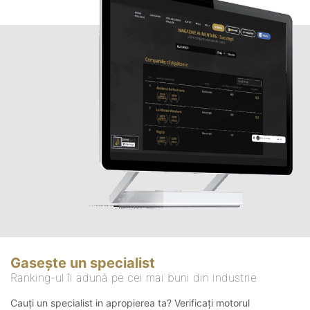
Gasește un specialist
Ranking-ul îi adună pe cei mai buni din industrie
Cauți un specialist in apropierea ta? Verificați motorul