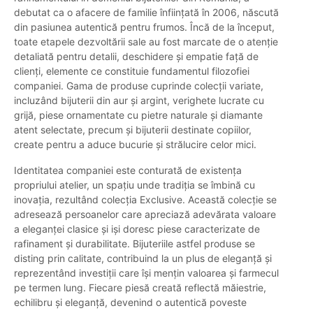
debutat ca o afacere de familie înființată în 2006, născută
din pasiunea autentică pentru frumos. Încă de la început,
toate etapele dezvoltării sale au fost marcate de o atenție
detaliată pentru detalii, deschidere și empatie față de
clienți, elemente ce constituie fundamentul filozofiei
companiei. Gama de produse cuprinde colecții variate,
incluzând bijuterii din aur și argint, verighete lucrate cu
grijă, piese ornamentate cu pietre naturale și diamante
atent selectate, precum și bijuterii destinate copiilor,
create pentru a aduce bucurie și strălucire celor mici.
Identitatea companiei este conturată de existența
propriului atelier, un spațiu unde tradiția se îmbină cu
inovația, rezultând colecția Exclusive. Această colecție se
adresează persoanelor care apreciază adevărata valoare
a eleganței clasice și işi doresc piese caracterizate de
rafinament și durabilitate. Bijuteriile astfel produse se
disting prin calitate, contribuind la un plus de eleganță și
reprezentând investiții care își mențin valoarea și farmecul
pe termen lung. Fiecare piesă creată reflectă măiestrie,
echilibru și eleganță, devenind o autentică poveste