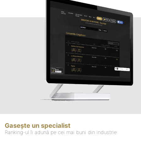
Gasește un specialist
Ranking-ul îi adună pe cei mai buni din industrie