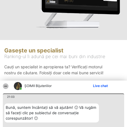
Gasește un specialist
Ranking-ul îi adună pe cei mai buni din industrie
Cauți un specialist in apropierea ta? Verificați motorul
nostru de căutare. Folosiți doar cele mai bune servicii!
ŞOIMII Bijuteriilor
Live chat
Căutare
21:03
Bună, suntem încântați să vă ajutăm! 🙂 Vă rugăm
să faceți clic pe subiectul de conversație
corespunzător! 🙂