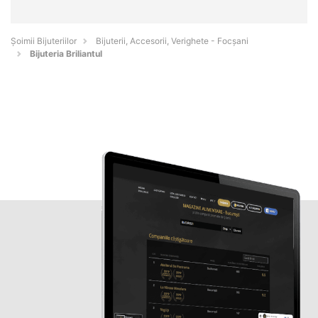
Şoimii Bijuteriilor
Bijuterii, Accesorii, Verighete - Focşani
Bijuteria Briliantul