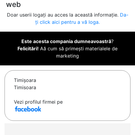
web
Doar userii logați au acces la această informație.
Da-
ți click aici pentru a vă loga.
Este acesta compania dumneavoastră
?
Felicitări!
Aă cum să primești materialele de
marketing
Timişoara
Timisoara
Vezi profilul firmei pe