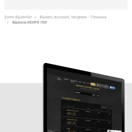
Şoimii Bijuteriilor
Bijuterii, Accesorii, Verighete - Timişoara
Bijuteria KEOPS 700