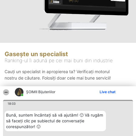
Gasește un specialist
Ranking-ul îi adună pe cei mai buni din industrie
Cauți un specialist in apropierea ta? Verificați motorul
nostru de căutare. Folosiți doar cele mai bune servicii!
ŞOIMII Bijuteriilor
Live chat
Căutare
18:03
Bună, suntem încântați să vă ajutăm! 🙂 Vă rugăm
să faceți clic pe subiectul de conversație
corespunzător! 🙂