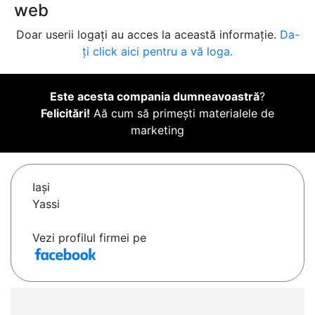
web
Doar userii logați au acces la această informație.
Da-
ți click aici pentru a vă loga.
Este acesta compania dumneavoastră
?
Felicitări!
Aă cum să primești materialele de
marketing
Iaşi
Yassi
Vezi profilul firmei pe