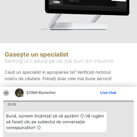
Gasește un specialist
Ranking-ul îi adună pe cei mai buni din industrie
Cauți un specialist in apropierea ta? Verificați motorul
nostru de căutare. Folosiți doar cele mai bune servicii!
ŞOIMII Bijuteriilor
Live chat
Căutare
02:05
Bună, suntem încântați să vă ajutăm! 🙂 Vă rugăm
să faceți clic pe subiectul de conversație
corespunzător! 🙂