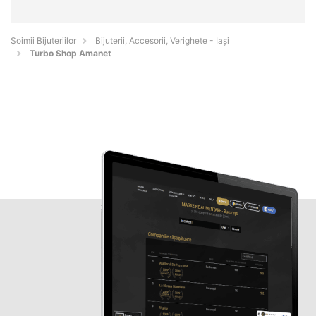
Şoimii Bijuteriilor
Bijuterii, Accesorii, Verighete - Iaşi
Turbo Shop Amanet