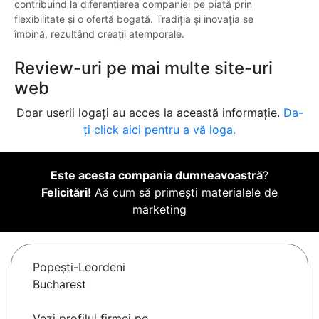
contribuind la diferențierea companiei pe piață prin
flexibilitate și o ofertă bogată. Tradiția și inovația se
îmbină, rezultând creații atemporale.
Review-uri pe mai multe site-uri
web
Doar userii logați au acces la această informație.
Da-
ți click aici pentru a vă loga.
Este acesta compania dumneavoastră
?
Felicitări!
Aă cum să primești materialele de
marketing
Popeşti-Leordeni
Bucharest
Vezi profilul firmei pe