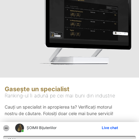
Gasește un specialist
Ranking-ul îi adună pe cei mai buni din industrie
Cauți un specialist in apropierea ta? Verificați motorul
nostru de căutare. Folosiți doar cele mai bune servicii!
ŞOIMII Bijuteriilor
Live chat
Căutare