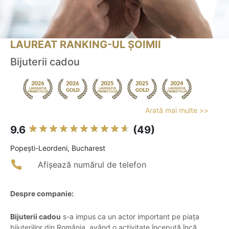
LAUREAT RANKING-UL ȘOIMII
Bijuterii cadou
Arată mai multe >>
9.6
(49)
Popeşti-Leordeni, Bucharest
Afișează numărul de telefon
Despre companie:
Bijuterii cadou
s-a impus ca un actor important pe piața
bijuteriilor din România, având o activitate începută încă