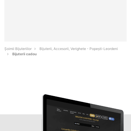
Şoimii Bijuteriilor
Bijuterii, Accesorii, Verighete - Popeşti-Leordeni
Bijuterii cadou