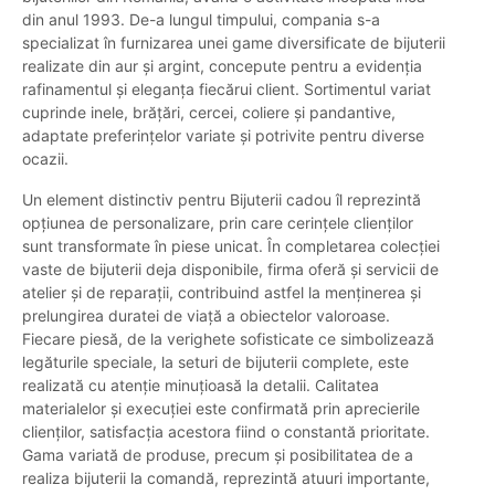
din anul 1993. De-a lungul timpului, compania s-a
specializat în furnizarea unei game diversificate de bijuterii
realizate din aur și argint, concepute pentru a evidenția
rafinamentul și eleganța fiecărui client. Sortimentul variat
cuprinde inele, brățări, cercei, coliere și pandantive,
adaptate preferințelor variate și potrivite pentru diverse
ocazii.
Un element distinctiv pentru Bijuterii cadou îl reprezintă
opțiunea de personalizare, prin care cerințele clienților
sunt transformate în piese unicat. În completarea colecției
vaste de bijuterii deja disponibile, firma oferă și servicii de
atelier și de reparații, contribuind astfel la menținerea și
prelungirea duratei de viață a obiectelor valoroase.
Fiecare piesă, de la verighete sofisticate ce simbolizează
legăturile speciale, la seturi de bijuterii complete, este
realizată cu atenție minuțioasă la detalii. Calitatea
materialelor și execuției este confirmată prin aprecierile
clienților, satisfacția acestora fiind o constantă prioritate.
Gama variată de produse, precum și posibilitatea de a
realiza bijuterii la comandă, reprezintă atuuri importante,