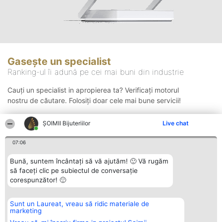
Gasește un specialist
Ranking-ul îi adună pe cei mai buni din industrie
Cauți un specialist in apropierea ta? Verificați motorul
nostru de căutare. Folosiți doar cele mai bune servicii!
ŞOIMII Bijuteriilor
Live chat
Căutare
07:06
Bună, suntem încântați să vă ajutăm! 🙂 Vă rugăm
să faceți clic pe subiectul de conversație
corespunzător! 🙂
Sunt un Laureat, vreau să ridic materiale de
Organizator Ranking
Plebiscyt
Contact
marketing
BRIGHT SOLUTIONS BR SRL
Câștigătorii
Contact
Aleea Timisul De Sus 2 Bl. A30
Lista Tuturor