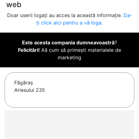
web
Doar userii logați au acces la această informație.
Da-
ți click aici pentru a vă loga.
Este acesta compania dumneavoastră
?
Felicitări!
Aă cum să primești materialele de
marketing
Făgăraş
Ariesului 235