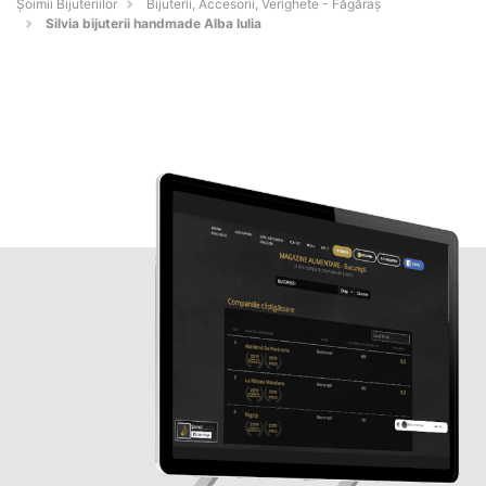
Şoimii Bijuteriilor
Bijuterii, Accesorii, Verighete - Făgăraş
Silvia bijuterii handmade Alba Iulia