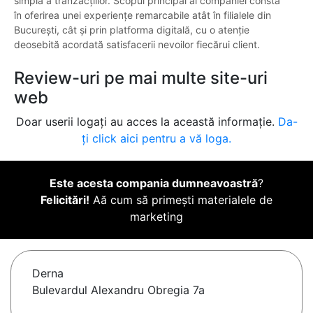
simplă a tranzacțiilor. Scopul principal al companiei constă
în oferirea unei experiențe remarcabile atât în filialele din
București, cât și prin platforma digitală, cu o atenție
deosebită acordată satisfacerii nevoilor fiecărui client.
Review-uri pe mai multe site-uri
web
Doar userii logați au acces la această informație.
Da-
ți click aici pentru a vă loga.
Este acesta compania dumneavoastră
?
Felicitări!
Aă cum să primești materialele de
marketing
Derna
Bulevardul Alexandru Obregia 7a