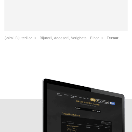
Şoimii Bijuteriilor
Bijuterii, Accesorii, Verighete - Bihor
Tezaur