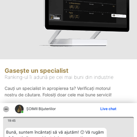
Gasește un specialist
Ranking-ul îi adună pe cei mai buni din industrie
Cauți un specialist in apropierea ta? Verificați motorul
nostru de căutare. Folosiți doar cele mai bune servicii!
ŞOIMII Bijuteriilor
Live chat
Căutare
19:45
Bună, suntem încântați să vă ajutăm! 🙂 Vă rugăm