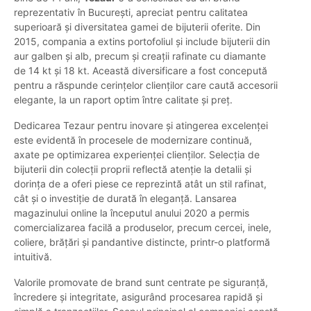
reprezentativ în București, apreciat pentru calitatea
superioară și diversitatea gamei de bijuterii oferite. Din
2015, compania a extins portofoliul și include bijuterii din
aur galben și alb, precum și creații rafinate cu diamante
de 14 kt și 18 kt. Această diversificare a fost concepută
pentru a răspunde cerințelor clienților care caută accesorii
elegante, la un raport optim între calitate și preț.
Dedicarea Tezaur pentru inovare și atingerea excelenței
este evidentă în procesele de modernizare continuă,
axate pe optimizarea experienței clienților. Selecția de
bijuterii din colecții proprii reflectă atenție la detalii și
dorința de a oferi piese ce reprezintă atât un stil rafinat,
cât și o investiție de durată în eleganță. Lansarea
magazinului online la începutul anului 2020 a permis
comercializarea facilă a produselor, precum cercei, inele,
coliere, brățări și pandantive distincte, printr-o platformă
intuitivă.
Valorile promovate de brand sunt centrate pe siguranță,
încredere și integritate, asigurând procesarea rapidă și