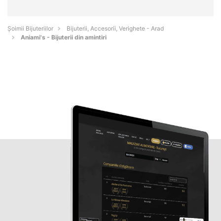
Şoimii Bijuteriilor
Bijuterii, Accesorii, Verighete - Arad
Aniami's - Bijuterii din amintiri