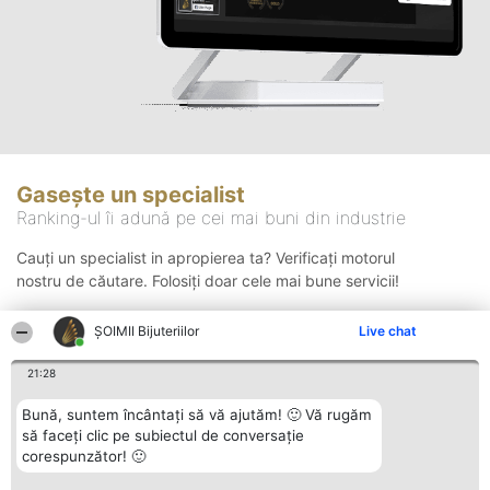
Gasește un specialist
Ranking-ul îi adună pe cei mai buni din industrie
Cauți un specialist in apropierea ta? Verificați motorul
nostru de căutare. Folosiți doar cele mai bune servicii!
ŞOIMII Bijuteriilor
Live chat
Căutare
21:28
Bună, suntem încântați să vă ajutăm! 🙂 Vă rugăm
să faceți clic pe subiectul de conversație
corespunzător! 🙂