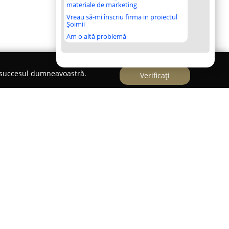
materiale de marketing
Vreau să-mi înscriu firma in proiectul
Șoimii
Am o altă problemă
e succesul dumneavoastră.
Verificați
re notabilă în Iași pentru cei interesați de
 individualitatea purtătorilor. Amplasat în incinta
 evidențiază printr-o selecție bogată și calitativă
a dispoziție o gamă largă de bijuterii din argint,
ne și rafinate, precum și verighete ce îmbină