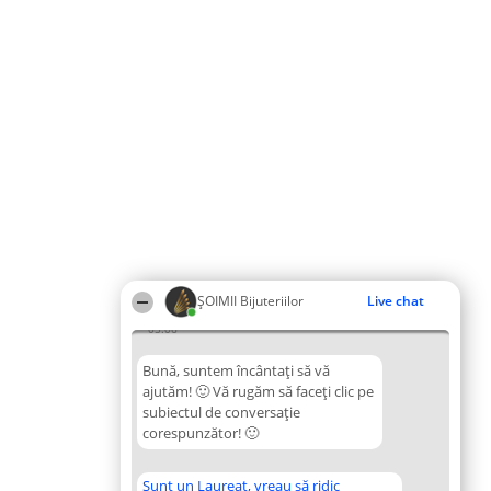
ŞOIMII Bijuteriilor
Live chat
05:06
Bună, suntem încântați să vă
ajutăm! 🙂 Vă rugăm să faceți clic pe
subiectul de conversație
corespunzător! 🙂
Sunt un Laureat, vreau să ridic