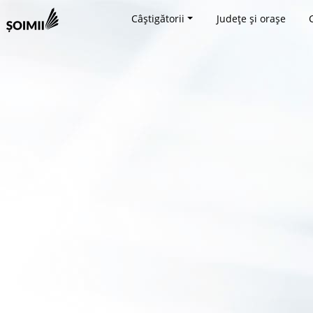
Câștigătorii
Județe și orașe