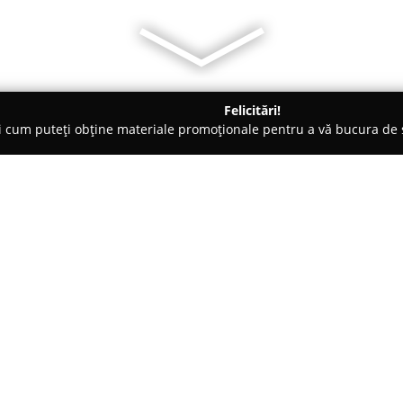
Felicitări!
ți cum puteți obține materiale promoționale pentru a vă bucura d
 Iaşi
OLA bijuterii - Egros Iasi
Despre companie:
OLA Bijuterii
reprezintă o alege
bijuterii care exprimă stilul și
complexului Egros, magazinul se
a colecțiilor sale. Clienții au l
remarcate prin designuri moder