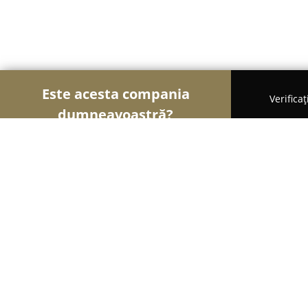
Este acesta compania
Verifica
dumneavoastră?
Şoimii Bijuteriilor
Bijuterii, Accesorii, Verighete -
OLA bijuterii - Egros Iasi
10
(105)