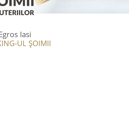
Egros Iasi
ING-UL ȘOIMII