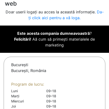
web
Doar userii logați au acces la această informație.
Da-
ți click aici pentru a vă loga.
Este acesta compania dumneavoastră
?
Felicitări!
Aă cum să primești materialele de
marketing
Bucureşti
București, România
Program de lucru:
Luni
09–18
Marți
09–18
Miercuri
09–18
Joi
09–18