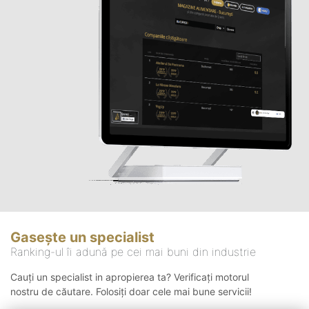
Gasește un specialist
Ranking-ul îi adună pe cei mai buni din industrie
Cauți un specialist in apropierea ta? Verificați motorul
nostru de căutare. Folosiți doar cele mai bune servicii!