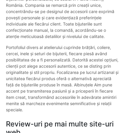
România. Compania se remarcă prin creații unice,
concentrându-se pe designul de accesorii care exprimă
povești personale și care evidențiază preferințele
individuale ale fiecărui client. Toate bijuteriile sunt
confecționate manual, la comandă, acordându-se o
atenție meticuloasă detaliilor și nivelului de calitate.
Portofoliul divers al atelierului cuprinde brățări, coliere,
cercei, inele și seturi de bijuterii, fiecare piesă având
posibilitatea de a fi personalizată. Datorită acestei opțiuni,
clienții pot alege accesorii autentice, ce se disting prin
originalitate și stil propriu. Focalizarea pe lucrul artizanal și
unicitatea fiecărui produs oferă o alternativă apreciată
față de bijuteriile produse în masă. Albinuțele Aim pune
accent pe transmiterea pasiunii și a priceperii în fiecare
item creat, transformând accesoriile în adevărate amintiri
menite să marcheze evenimente semnificative și relații
speciale.
Review-uri pe mai multe site-uri
web