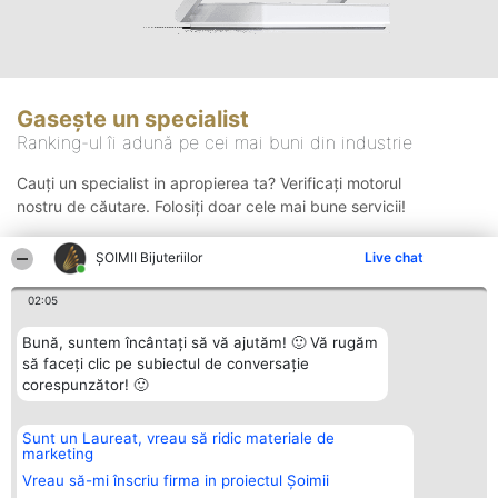
Gasește un specialist
Ranking-ul îi adună pe cei mai buni din industrie
Cauți un specialist in apropierea ta? Verificați motorul
nostru de căutare. Folosiți doar cele mai bune servicii!
ŞOIMII Bijuteriilor
Live chat
Căutare
02:05
Bună, suntem încântați să vă ajutăm! 🙂 Vă rugăm
să faceți clic pe subiectul de conversație
corespunzător! 🙂
Sunt un Laureat, vreau să ridic materiale de
Organizator Ranking
Plebiscyt
Contact
marketing
BRIGHT SOLUTIONS BR SRL
Câștigătorii
Contact
Aleea Timisul De Sus 2 Bl. A30
Lista Tuturor
Vreau să-mi înscriu firma in proiectul Șoimii
Sc. A Et. 4 Ap. 13 Cod 061952
Laureaților