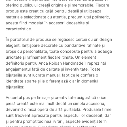
oferind publicului creații originale și memorabile. Fiecare
produs este creat cu grijă pentru detalii și utilizează
materiale selecționate cu atenție, precum lutul polimeric,
acesta fiind modelat în accesorii deosebite și
caracteristice.
În portofoliul de produse se regăsesc cercei cu un design
elegant, lănțișoare decorate cu pandantive rafinate și
broșe cu personalitate, toate concepute pentru a adăuga
unicitate și rafinament fiecărei ținute. Un element
definitoriu pentru Anca Roiban Handmade îl reprezintă
angajamentul față de calitate și inventivitate. Toate
bijuteriile sunt lucrate manual, fapt ce le conferă o
identitate aparte și le diferențiază clar în domeniul
bijuteriilor.
Accentul pus pe finisaje și creativitate asigură că orice
piesă creată este mai mult decât un simplu accesoriu,
devenind o mică operă de artă purtabilă. Produsele firmei
sunt frecvent apreciate pentru aspectul lor deosebit, dar
și pentru promptitudinea livrării, aspecte evidențiate în