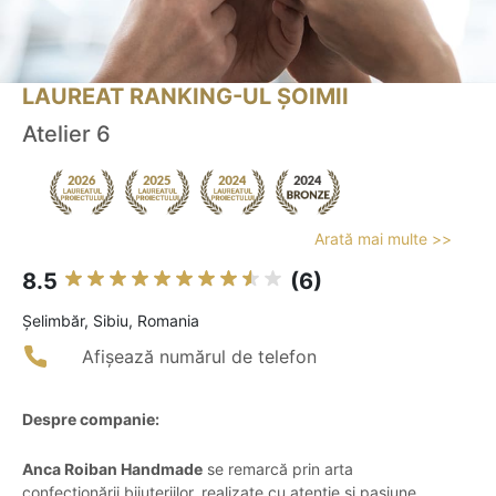
LAUREAT RANKING-UL ȘOIMII
Atelier 6
Arată mai multe >>
8.5
(6)
Şelimbăr, Sibiu, Romania
Afișează numărul de telefon
Despre companie:
Anca Roiban Handmade
se remarcă prin arta
confecționării bijuteriilor, realizate cu atenție și pasiune,