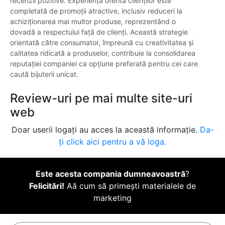
recenzii pozitive. Experiența oferită clienților este
completată de promoții atractive, inclusiv reduceri la
achiziționarea mai multor produse, reprezentând o
dovadă a respectului față de clienți. Această strategie
orientată către consumator, împreună cu creativitatea și
calitatea ridicată a produselor, contribuie la consolidarea
reputației companiei ca opțiune preferată pentru cei care
caută bijuterii unicat.
Review-uri pe mai multe site-uri
web
Doar userii logați au acces la această informație.
Da-
ți click aici pentru a vă loga.
Este acesta compania dumneavoastră
?
Felicitări!
Aă cum să primești materialele de
marketing