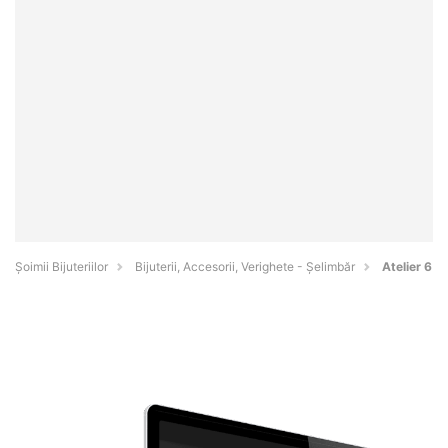
Şoimii Bijuteriilor
Bijuterii, Accesorii, Verighete - Şelimbăr
Atelier 6