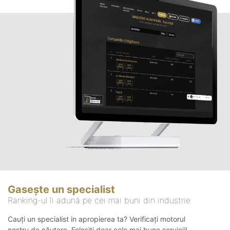
Gasește un specialist
Ranking-ul îi adună pe cei mai buni din industrie
Cauți un specialist in apropierea ta? Verificați motorul
nostru de căutare. Folosiți doar cele mai bune servicii!