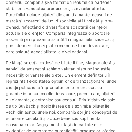
domeniu, compania și-a format un renume ca partener
stabil prin varietatea produselor și serviciilor oferite.
Portofoliul include bijuterii din aur, diamante, ceasuri de
marcă și accesorii de lux, disponibile atât noi cât și pre-
owned, reflectând o diversificare adaptată cerințelor
actuale ale clienților. Compania integrează o abordare
modernă prin prezența sa atât în magazinele fizice cât și
prin intermediul unei platforme online bine dezvoltate,
care asigură accesibilitate la nivel național.
Pe lângă selecția extinsă de bijuterii fine, Magnor oferă și
servicii de amanet și schimb valutar, răspunzând astfel
necesităților variate ale pieței. Un element definitoriu îl
reprezintă flexibilitatea opțiunilor de tranzacționare, unde
clienții pot solicita împrumuturi pe termen scurt cu
garanție în bunuri mobile de valoare, precum aur, bijuterii
cu diamante, electronice sau ceasuri. Prin inițiativele sale
de tip BuyBack și posibilitatea de a schimba bijuteriile
vechi din aur cu unele noi, compania sprijină conceptul de
economie circulară și aduce beneficiu suplimentar
consumatorilor. Angajamentul față de calitate este
evidențiat de garantarea autenticității produselor, oferind