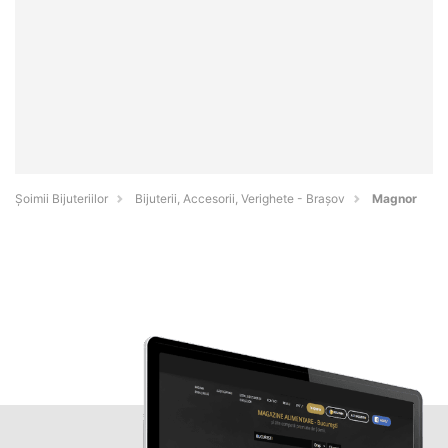
Şoimii Bijuteriilor
Bijuterii, Accesorii, Verighete - Braşov
Magnor