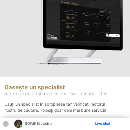
Gasește un specialist
Ranking-ul îi adună pe cei mai buni din industrie
Cauți un specialist in apropierea ta? Verificați motorul
nostru de căutare. Folosiți doar cele mai bune servicii!
ŞOIMII Bijuteriilor
Live chat
Căutare