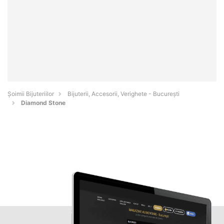
Şoimii Bijuteriilor
Bijuterii, Accesorii, Verighete - Bucureşti
Diamond Stone