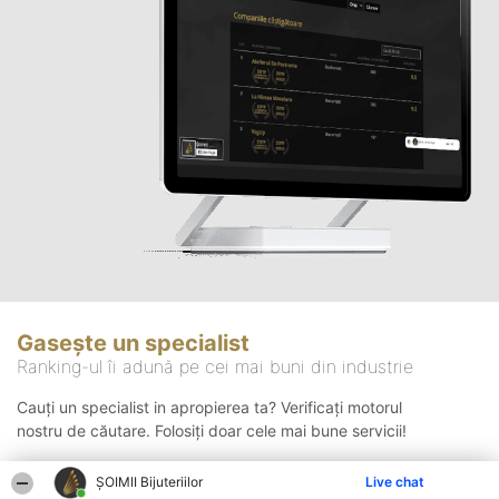
Gasește un specialist
Ranking-ul îi adună pe cei mai buni din industrie
Cauți un specialist in apropierea ta? Verificați motorul
nostru de căutare. Folosiți doar cele mai bune servicii!
ŞOIMII Bijuteriilor
Live chat