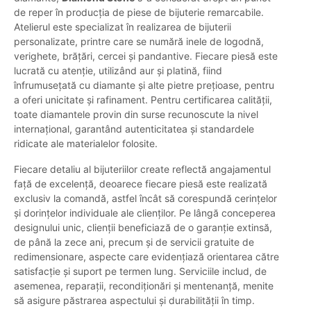
de reper în producția de piese de bijuterie remarcabile.
Atelierul este specializat în realizarea de bijuterii
personalizate, printre care se numără inele de logodnă,
verighete, brățări, cercei și pandantive. Fiecare piesă este
lucrată cu atenție, utilizând aur și platină, fiind
înfrumusețată cu diamante și alte pietre prețioase, pentru
a oferi unicitate și rafinament. Pentru certificarea calității,
toate diamantele provin din surse recunoscute la nivel
internațional, garantând autenticitatea și standardele
ridicate ale materialelor folosite.
Fiecare detaliu al bijuteriilor create reflectă angajamentul
față de excelență, deoarece fiecare piesă este realizată
exclusiv la comandă, astfel încât să corespundă cerințelor
și dorințelor individuale ale clienților. Pe lângă conceperea
designului unic, clienții beneficiază de o garanție extinsă,
de până la zece ani, precum și de servicii gratuite de
redimensionare, aspecte care evidențiază orientarea către
satisfacție și suport pe termen lung. Serviciile includ, de
asemenea, reparații, recondiționări și mentenanță, menite
să asigure păstrarea aspectului și durabilității în timp.