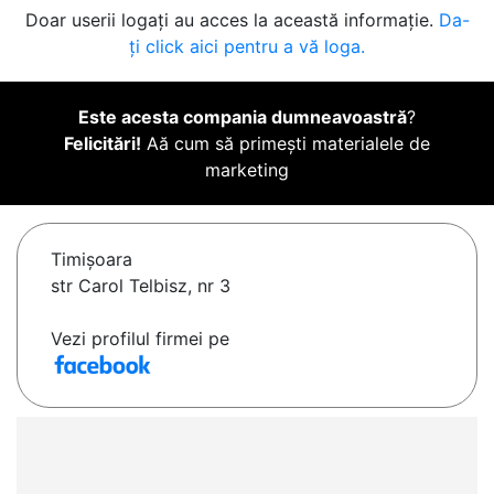
Doar userii logați au acces la această informație.
Da-
ți click aici pentru a vă loga.
Este acesta compania dumneavoastră
?
Felicitări!
Aă cum să primești materialele de
marketing
Timişoara
str Carol Telbisz, nr 3
Vezi profilul firmei pe