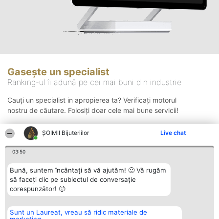
Gasește un specialist
Ranking-ul îi adună pe cei mai buni din industrie
Cauți un specialist in apropierea ta? Verificați motorul
nostru de căutare. Folosiți doar cele mai bune servicii!
ŞOIMII Bijuteriilor
Live chat
Căutare
03:50
Bună, suntem încântați să vă ajutăm! 🙂 Vă rugăm
să faceți clic pe subiectul de conversație
corespunzător! 🙂
Sunt un Laureat, vreau să ridic materiale de
Organizator Ranking
Plebiscyt
Contact