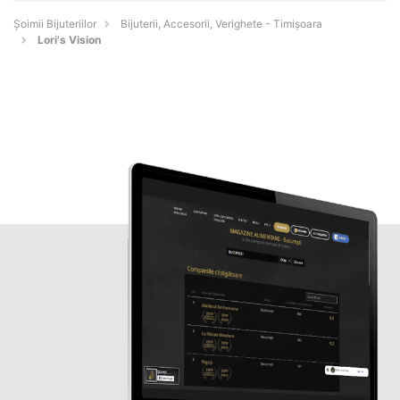
Şoimii Bijuteriilor
Bijuterii, Accesorii, Verighete - Timişoara
Lori's Vision