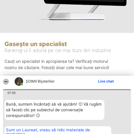
Gasește un specialist
Ranking-ul îi adună pe cei mai buni din industrie
Cauți un specialist in apropierea ta? Verificați motorul
nostru de căutare. Folosiți doar cele mai bune servicii!
ŞOIMII Bijuteriilor
Live chat
Căutare
07:00
Bună, suntem încântați să vă ajutăm! 🙂 Vă rugăm
să faceți clic pe subiectul de conversație
corespunzător! 🙂
Sunt un Laureat, vreau să ridic materiale de
Organizator Ranking
Plebiscyt
Contact