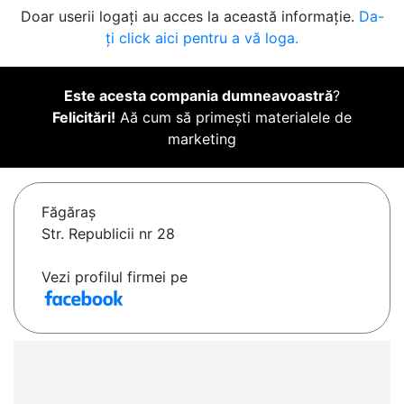
Doar userii logați au acces la această informație.
Da-
ți click aici pentru a vă loga.
Este acesta compania dumneavoastră
?
Felicitări!
Aă cum să primești materialele de
marketing
Făgăraş
Str. Republicii nr 28
Vezi profilul firmei pe