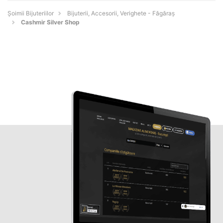
Şoimii Bijuteriilor
Bijuterii, Accesorii, Verighete - Făgăraş
Cashmir Silver Shop