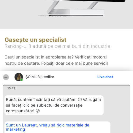
Gasește un specialist
Ranking-ul îi adună pe cei mai buni din industrie
Cauți un specialist in apropierea ta? Verificați motorul
nostru de căutare. Folosiți doar cele mai bune servicii!
ŞOIMII Bijuteriilor
Live chat
Căutare
15:49
Bună, suntem încântați să vă ajutăm! 🙂 Vă rugăm
să faceți clic pe subiectul de conversație
corespunzător! 🙂
Sunt un Laureat, vreau să ridic materiale de
Organizator Ranking
Plebiscyt
Contact
marketing
BRIGHT SOLUTIONS BR SRL
Câștigătorii
Contact