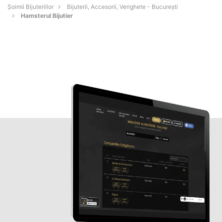
Şoimii Bijuteriilor
Bijuterii, Accesorii, Verighete - Bucureşti
Hamsterul Bijutier