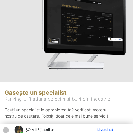
Gasește un specialist
Ranking-ul îi adună pe cei mai buni din industrie
Cauți un specialist in apropierea ta? Verificați motorul
nostru de căutare. Folosiți doar cele mai bune servicii!
ŞOIMII Bijuteriilor
Live chat