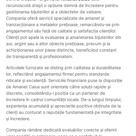
recunoscută drept o opțiune demnă de încredere pentru
gestionarea bijuteriilor și a obiectelor de valoare.
Compania oferă servicii specializate de amanet și
tranzacționare a metalelor prețioase, remarcându-se prin
angajamentul său față de calitate și satisfacția clienților.
Clienții pot apela la evaluarea și amanetarea bijuteriilor din
aur, argint sau a altor obiecte prețioase, precum și la
achiziționarea unor piese distincte, beneficiind constant
de transparență și profesionalism.
Articolele furnizate se disting prin calitatea și durabilitatea
lor, reflectând angajamentul firmei pentru standarde
ridicate și excelență. Serviciile financiare puse la dispoziție
de Amanet Caius sunt orientate către soluții rapide și
discrete, consolidându-i poziția ca un partener de
încredere în cadrul comunității locale. De-a lungul timpului,
experiența acumulată și aprecierile pozitive obținute de la
clienți au conturat o reputație fundamentată pe integritate
și încredere.
Compania rămâne dedicată evaluărilor corecte și oferirii