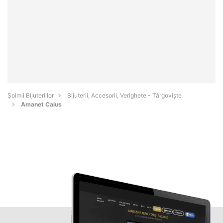
Şoimii Bijuteriilor
Bijuterii, Accesorii, Verighete - Târgovişte
Amanet Caius