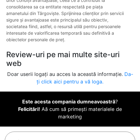
unor condiții avantajoase, ceea ce a contribuit la
consolidarea sa ca entitate respectată pe piața
amanetului din Târgoviște. Sprijinirea clienților prin servicii
sigure și avantajoase este principalul său obiectiv,
societatea fiind, astfel, o resursă utilă pentru persoanele
interesate de valorificarea temporară sau definitivă a
obiectelor personale de preț.
Review-uri pe mai multe site-uri
web
Doar userii logați au acces la această informație.
Da-
ți click aici pentru a vă loga.
Este acesta compania dumneavoastră
?
Felicitări!
Aă cum să primești materialele de
marketing