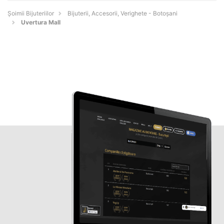
Şoimii Bijuteriilor
Bijuterii, Accesorii, Verighete - Botoşani
Uvertura Mall