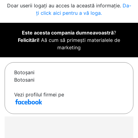
Doar userii logați au acces la această informație.
Da-
ți click aici pentru a vă loga.
Este acesta compania dumneavoastră
?
Felicitări!
Aă cum să primești materialele de
marketing
Botoşani
Botosani
Vezi profilul firmei pe