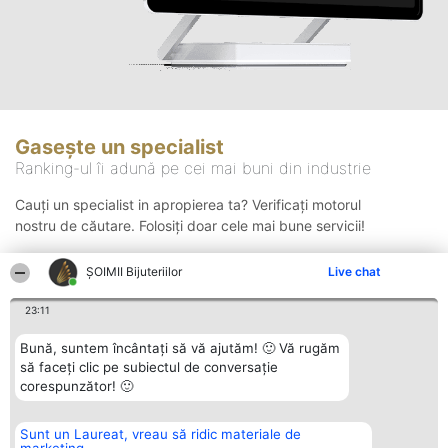
Gasește un specialist
Ranking-ul îi adună pe cei mai buni din industrie
Cauți un specialist in apropierea ta? Verificați motorul
nostru de căutare. Folosiți doar cele mai bune servicii!
ŞOIMII Bijuteriilor
Live chat
Căutare
23:11
Bună, suntem încântați să vă ajutăm! 🙂 Vă rugăm
să faceți clic pe subiectul de conversație
corespunzător! 🙂
Sunt un Laureat, vreau să ridic materiale de
Organizator Ranking
Plebiscyt
Contact