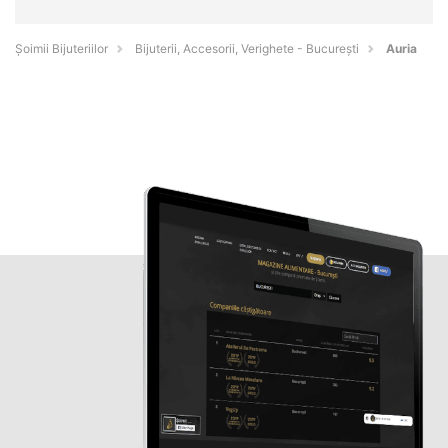
Şoimii Bijuteriilor
Bijuterii, Accesorii, Verighete - Bucureşti
Auria