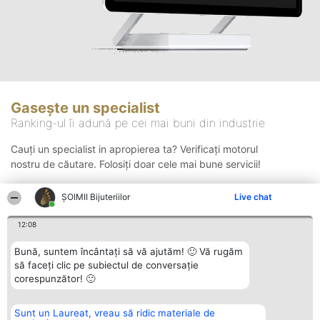
Gasește un specialist
Ranking-ul îi adună pe cei mai buni din industrie
Cauți un specialist in apropierea ta? Verificați motorul
nostru de căutare. Folosiți doar cele mai bune servicii!
ŞOIMII Bijuteriilor
Live chat
Căutare
12:08
Bună, suntem încântați să vă ajutăm! 🙂 Vă rugăm
să faceți clic pe subiectul de conversație
corespunzător! 🙂
Sunt un Laureat, vreau să ridic materiale de
Organizator Ranking
Plebiscyt
Contact