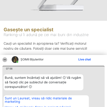
Gasește un specialist
Ranking-ul îi adună pe cei mai buni din industrie
Cauți un specialist in apropierea ta? Verificați motorul
nostru de căutare. Folosiți doar cele mai bune servicii!
ŞOIMII Bijuteriilor
Live chat
Căutare
07:56
Bună, suntem încântați să vă ajutăm! 🙂 Vă rugăm
să faceți clic pe subiectul de conversație
corespunzător! 🙂
Sunt un Laureat, vreau să ridic materiale de
Organizator Ranking
Plebiscyt
Contact
marketing
BRIGHT SOLUTIONS BR SRL
Câștigătorii
Contact
Aleea Timisul De Sus 2 Bl. A30
Lista Tuturor