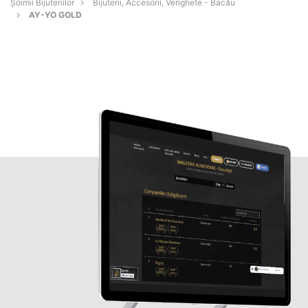
Şoimii Bijuteriilor
Bijuterii, Accesorii, Verighete - Bacău
AY-YO GOLD