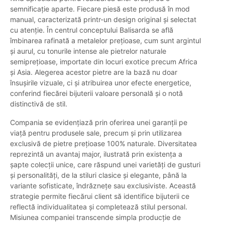
semnificație aparte. Fiecare piesă este produsă în mod
manual, caracterizată printr-un design original și selectat
cu atenție. În centrul conceptului Balisarda se află
îmbinarea rafinată a metalelor prețioase, cum sunt argintul
și aurul, cu tonurile intense ale pietrelor naturale
semiprețioase, importate din locuri exotice precum Africa
și Asia. Alegerea acestor pietre are la bază nu doar
însușirile vizuale, ci și atribuirea unor efecte energetice,
conferind fiecărei bijuterii valoare personală și o notă
distinctivă de stil.
Compania se evidențiază prin oferirea unei garanții pe
viață pentru produsele sale, precum și prin utilizarea
exclusivă de pietre prețioase 100% naturale. Diversitatea
reprezintă un avantaj major, ilustrată prin existența a
șapte colecții unice, care răspund unei varietăți de gusturi
și personalități, de la stiluri clasice și elegante, până la
variante sofisticate, îndrăznețe sau exclusiviste. Această
strategie permite fiecărui client să identifice bijuterii ce
reflectă individualitatea și completează stilul personal.
Misiunea companiei transcende simpla producție de