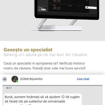
Gasește un specialist
Ranking-ul îi adună pe cei mai buni din industrie
Cauți un specialist in apropierea ta? Verificați motorul
nostru de căutare. Folosiți doar cele mai bune servicii!
ŞOIMII Bijuteriilor
Live chat
Căutare
18:17
Bună, suntem încântați să vă ajutăm! 🙂 Vă rugăm
să faceți clic pe subiectul de conversație