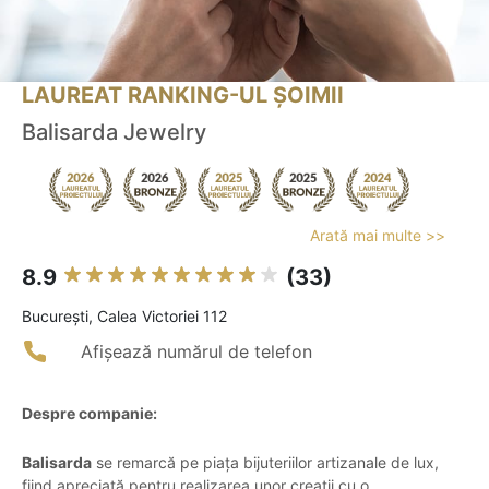
LAUREAT RANKING-UL ȘOIMII
Balisarda Jewelry
Arată mai multe >>
8.9
(33)
Bucureşti, Calea Victoriei 112
Afișează numărul de telefon
Despre companie:
Balisarda
se remarcă pe piața bijuteriilor artizanale de lux,
fiind apreciată pentru realizarea unor creații cu o