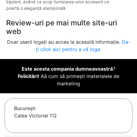
bijuterii, având ca scop furnizarea unor accesorii ce
poartă o eleganță atemporală.
Review-uri pe mai multe site-uri
web
Doar userii logați au acces la această informație.
Da-
ți click aici pentru a vă loga.
Este acesta compania dumneavoastră
?
Felicitări!
Aă cum să primești materialele de
marketing
Bucureşti
Calea Victoriei 112