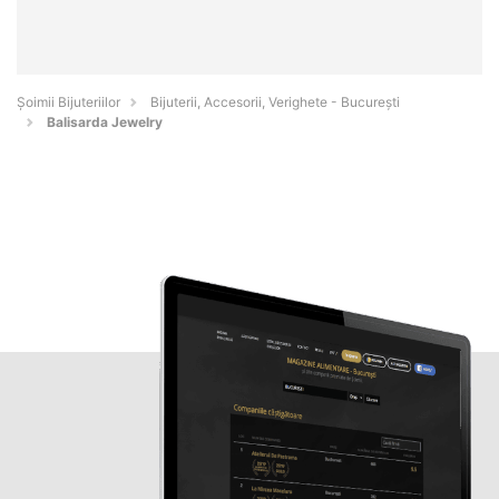
Şoimii Bijuteriilor
Bijuterii, Accesorii, Verighete - Bucureşti
Balisarda Jewelry