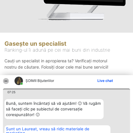
Gasește un specialist
Ranking-ul îi adună pe cei mai buni din industrie
Cauți un specialist in apropierea ta? Verificați motorul
nostru de căutare. Folosiți doar cele mai bune servicii!
ŞOIMII Bijuteriilor
Live chat
Căutare
07:25
Bună, suntem încântați să vă ajutăm! 🙂 Vă rugăm
să faceți clic pe subiectul de conversație
corespunzător! 🙂
Sunt un Laureat, vreau să ridic materiale de
Organizator Ranking
Plebiscyt
Contact