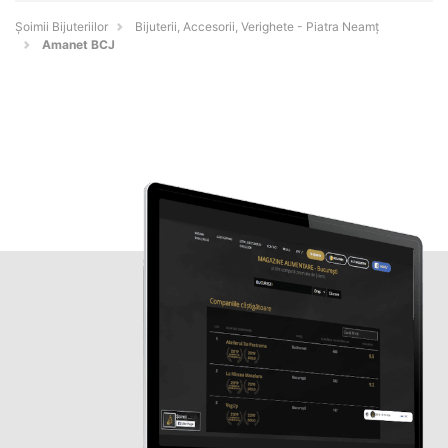
Şoimii Bijuteriilor
Bijuterii, Accesorii, Verighete - Piatra Neamţ
Amanet BCJ