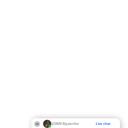
ŞOIMII Bijuteriilor
Live chat