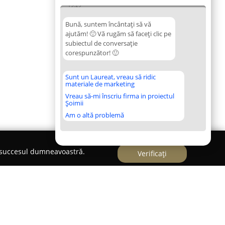
19:29
Bună, suntem încântați să vă
ajutăm! 🙂 Vă rugăm să faceți clic pe
subiectul de conversație
corespunzător! 🙂
Sunt un Laureat, vreau să ridic
materiale de marketing
Vreau să-mi înscriu firma in proiectul
Șoimii
Am o altă problemă
e succesul dumneavoastră.
Verificați