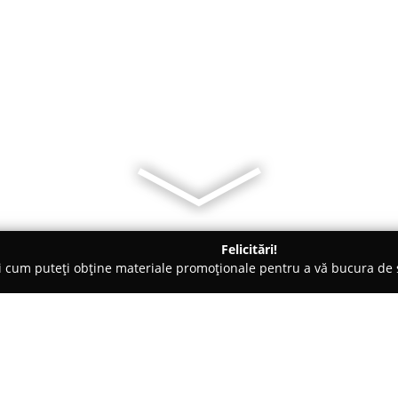
Felicitări!
ți cum puteți obține materiale promoționale pentru a vă bucura d
 Piteşti
Be in time