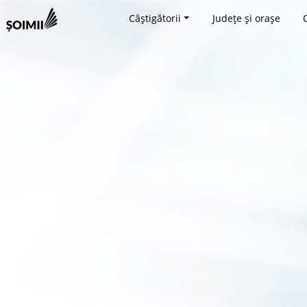
Câștigătorii
Județe și orașe