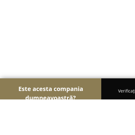
Este acesta compania
Verifica
dumneavoastră?
Şoimii Bijuteriilor
Bijuterii, Accesorii, Verighete -