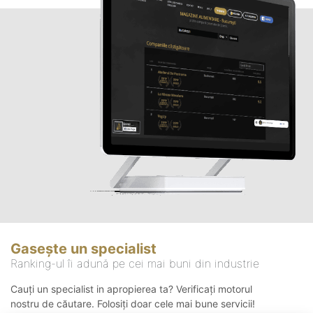
Gasește un specialist
Ranking-ul îi adună pe cei mai buni din industrie
Cauți un specialist in apropierea ta? Verificați motorul
nostru de căutare. Folosiți doar cele mai bune servicii!