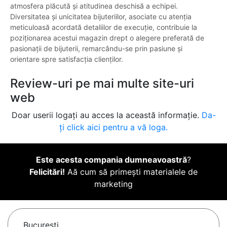
atmosfera plăcută și atitudinea deschisă a echipei.
Diversitatea și unicitatea bijuteriilor, asociate cu atenția
meticuloasă acordată detaliilor de execuție, contribuie la
poziționarea acestui magazin drept o alegere preferată de
pasionații de bijuterii, remarcându-se prin pasiune și
orientare spre satisfacția clienților.
Review-uri pe mai multe site-uri
web
Doar userii logați au acces la această informație.
Da-
ți click aici pentru a vă loga.
Este acesta compania dumneavoastră
?
Felicitări!
Aă cum să primești materialele de
marketing
Bucureşti