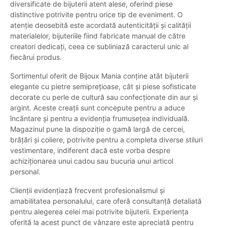
diversificate de bijuterii atent alese, oferind piese
distinctive potrivite pentru orice tip de eveniment. O
atenție deosebită este acordată autenticității și calității
materialelor, bijuteriile fiind fabricate manual de către
creatori dedicați, ceea ce subliniază caracterul unic al
fiecărui produs.
Sortimentul oferit de Bijoux Mania conține atât bijuterii
elegante cu pietre semiprețioase, cât și piese sofisticate
decorate cu perle de cultură sau confecționate din aur și
argint. Aceste creații sunt concepute pentru a aduce
încântare și pentru a evidenția frumusețea individuală.
Magazinul pune la dispoziție o gamă largă de cercei,
brățări și coliere, potrivite pentru a completa diverse stiluri
vestimentare, indiferent dacă este vorba despre
achiziționarea unui cadou sau bucuria unui articol
personal.
Clienții evidențiază frecvent profesionalismul și
amabilitatea personalului, care oferă consultanță detaliată
pentru alegerea celei mai potrivite bijuterii. Experiența
oferită la acest punct de vânzare este apreciată pentru