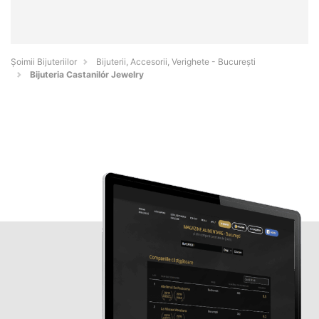
Şoimii Bijuteriilor
Bijuterii, Accesorii, Verighete - Bucureşti
Bijuteria Castanilór Jewelry