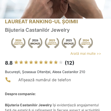
LAUREAT RANKING-UL ȘOIMII
Bijuteria Castanilór Jewelry
Arată mai multe >>
8.8
(12)
Bucureşti, Șoseaua Olteniței, Aleea Castanilor 210
Afișează numărul de telefon
Despre companie:
Bijuteria Castanilór Jewelry
își evidențiază angajamentul
față de estetică și rafinament în fiecare aspect al activității