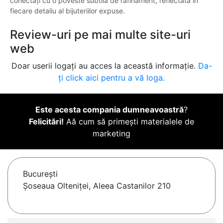
conectați cu o poveste subtilă de rafinament, reflectată în
fiecare detaliu al bijuteriilor expuse.
Review-uri pe mai multe site-uri
web
Doar userii logați au acces la această informație.
Da-
ți click aici pentru a vă loga.
Este acesta compania dumneavoastră
?
Felicitări!
Aă cum să primești materialele de
marketing
Bucureşti
Șoseaua Olteniței, Aleea Castanilor 210