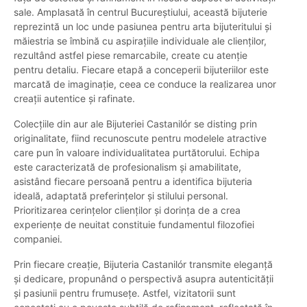
sale. Amplasată în centrul Bucureștiului, această bijuterie
reprezintă un loc unde pasiunea pentru arta bijuteritului și
măiestria se îmbină cu aspirațiile individuale ale clienților,
rezultând astfel piese remarcabile, create cu atenție
pentru detaliu. Fiecare etapă a conceperii bijuteriilor este
marcată de imaginație, ceea ce conduce la realizarea unor
creații autentice și rafinate.
Colecțiile din aur ale Bijuteriei Castanilór se disting prin
originalitate, fiind recunoscute pentru modelele atractive
care pun în valoare individualitatea purtătorului. Echipa
este caracterizată de profesionalism și amabilitate,
asistând fiecare persoană pentru a identifica bijuteria
ideală, adaptată preferințelor și stilului personal.
Prioritizarea cerințelor clienților și dorința de a crea
experiențe de neuitat constituie fundamentul filozofiei
companiei.
Prin fiecare creație, Bijuteria Castanilór transmite eleganță
și dedicare, propunând o perspectivă asupra autenticității
și pasiunii pentru frumusețe. Astfel, vizitatorii sunt