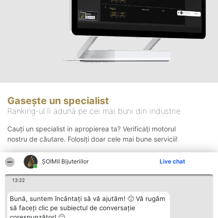
Gasește un specialist
Ranking-ul îi adună pe cei mai buni din industrie
Cauți un specialist in apropierea ta? Verificați motorul
nostru de căutare. Folosiți doar cele mai bune servicii!
ŞOIMII Bijuteriilor
Live chat
Căutare
13:22
Bună, suntem încântați să vă ajutăm! 🙂 Vă rugăm
să faceți clic pe subiectul de conversație
corespunzător! 🙂