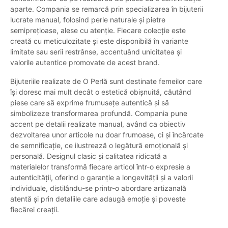
aparte. Compania se remarcă prin specializarea în bijuterii
lucrate manual, folosind perle naturale și pietre
semiprețioase, alese cu atenție. Fiecare colecție este
creată cu meticulozitate și este disponibilă în variante
limitate sau serii restrânse, accentuând unicitatea și
valorile autentice promovate de acest brand.
Bijuteriile realizate de O Perlă sunt destinate femeilor care
își doresc mai mult decât o estetică obișnuită, căutând
piese care să exprime frumusețe autentică și să
simbolizeze transformarea profundă. Compania pune
accent pe detalii realizate manual, având ca obiectiv
dezvoltarea unor articole nu doar frumoase, ci și încărcate
de semnificație, ce ilustrează o legătură emoțională și
personală. Designul clasic și calitatea ridicată a
materialelor transformă fiecare articol într-o expresie a
autenticității, oferind o garanție a longevității și a valorii
individuale, distilându-se printr-o abordare artizanală
atentă și prin detaliile care adaugă emoție și poveste
fiecărei creații.