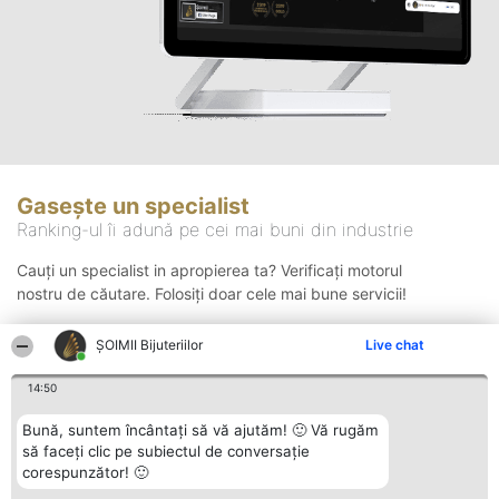
Gasește un specialist
Ranking-ul îi adună pe cei mai buni din industrie
Cauți un specialist in apropierea ta? Verificați motorul
nostru de căutare. Folosiți doar cele mai bune servicii!
ŞOIMII Bijuteriilor
Live chat
Căutare
14:50
Bună, suntem încântați să vă ajutăm! 🙂 Vă rugăm
să faceți clic pe subiectul de conversație
corespunzător! 🙂