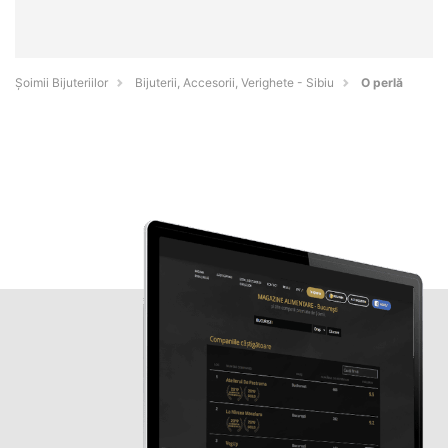
Şoimii Bijuteriilor
Bijuterii, Accesorii, Verighete - Sibiu
O perlă