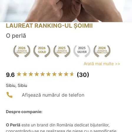
LAUREAT RANKING-UL ȘOIMII
O perlă
Arată mai multe >>
9.6
(30)
Sibiu, Sibiu
Afișează numărul de telefon
Despre companie:
O Perlă
este un brand din România dedicat bijuteriilor,
concentrându-se pe realizarea de piese cu o semnificație