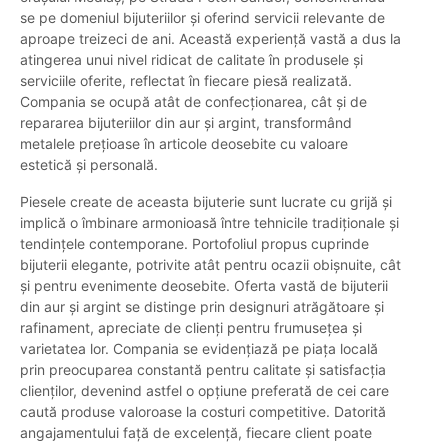
se pe domeniul bijuteriilor și oferind servicii relevante de
aproape treizeci de ani. Această experiență vastă a dus la
atingerea unui nivel ridicat de calitate în produsele și
serviciile oferite, reflectat în fiecare piesă realizată.
Compania se ocupă atât de confecționarea, cât și de
repararea bijuteriilor din aur și argint, transformând
metalele prețioase în articole deosebite cu valoare
estetică și personală.
Piesele create de aceasta bijuterie sunt lucrate cu grijă și
implică o îmbinare armonioasă între tehnicile tradiționale și
tendințele contemporane. Portofoliul propus cuprinde
bijuterii elegante, potrivite atât pentru ocazii obișnuite, cât
și pentru evenimente deosebite. Oferta vastă de bijuterii
din aur și argint se distinge prin designuri atrăgătoare și
rafinament, apreciate de clienți pentru frumusețea și
varietatea lor. Compania se evidențiază pe piața locală
prin preocuparea constantă pentru calitate și satisfacția
clienților, devenind astfel o opțiune preferată de cei care
caută produse valoroase la costuri competitive. Datorită
angajamentului față de excelență, fiecare client poate