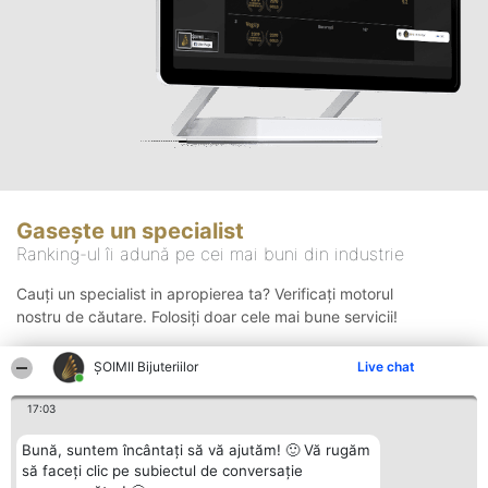
Gasește un specialist
Ranking-ul îi adună pe cei mai buni din industrie
Cauți un specialist in apropierea ta? Verificați motorul
nostru de căutare. Folosiți doar cele mai bune servicii!
ŞOIMII Bijuteriilor
Live chat
Căutare
17:03
Bună, suntem încântați să vă ajutăm! 🙂 Vă rugăm
să faceți clic pe subiectul de conversație