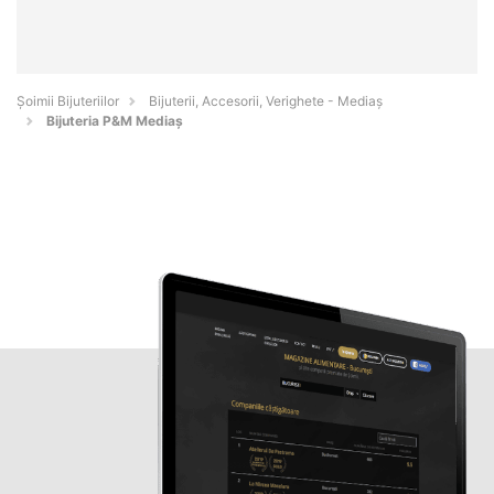
Şoimii Bijuteriilor
Bijuterii, Accesorii, Verighete - Mediaş
Bijuteria P&M Mediaș