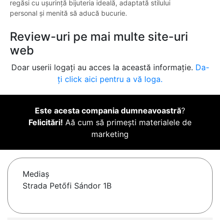
regăsi cu ușurință bijuteria ideală, adaptată stilului
personal și menită să aducă bucurie.
Review-uri pe mai multe site-uri
web
Doar userii logați au acces la această informație.
Da-
ți click aici pentru a vă loga.
Este acesta compania dumneavoastră
?
Felicitări!
Aă cum să primești materialele de
marketing
Mediaş
Strada Petőfi Sándor 1B