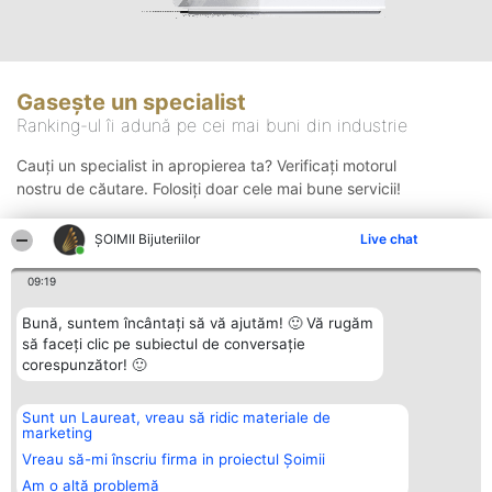
Gasește un specialist
Ranking-ul îi adună pe cei mai buni din industrie
Cauți un specialist in apropierea ta? Verificați motorul
nostru de căutare. Folosiți doar cele mai bune servicii!
ŞOIMII Bijuteriilor
Live chat
Căutare
09:19
Bună, suntem încântați să vă ajutăm! 🙂 Vă rugăm
să faceți clic pe subiectul de conversație
corespunzător! 🙂
Sunt un Laureat, vreau să ridic materiale de
Organizator Ranking
Plebiscyt
Contact
marketing
BRIGHT SOLUTIONS BR SRL
Câștigătorii
Contact
Aleea Timisul De Sus 2 Bl. A30
Lista Tuturor
Vreau să-mi înscriu firma in proiectul Șoimii
Sc. A Et. 4 Ap. 13 Cod 061952
Laureaților
Am o altă problemă
București
Reguli