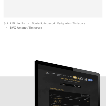
Şoimii Bijuteriilor
Bijuterii, Accesorii, Verighete - Timişoara
BVX Amanet Timisoara