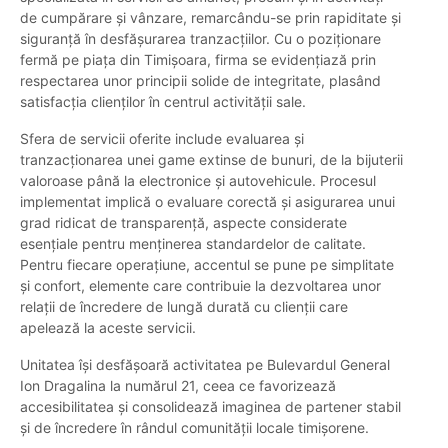
de cumpărare și vânzare, remarcându-se prin rapiditate și
siguranță în desfășurarea tranzacțiilor. Cu o poziționare
fermă pe piața din Timișoara, firma se evidențiază prin
respectarea unor principii solide de integritate, plasând
satisfacția clienților în centrul activității sale.
Sfera de servicii oferite include evaluarea și
tranzacționarea unei game extinse de bunuri, de la bijuterii
valoroase până la electronice și autovehicule. Procesul
implementat implică o evaluare corectă și asigurarea unui
grad ridicat de transparență, aspecte considerate
esențiale pentru menținerea standardelor de calitate.
Pentru fiecare operațiune, accentul se pune pe simplitate
și confort, elemente care contribuie la dezvoltarea unor
relații de încredere de lungă durată cu clienții care
apelează la aceste servicii.
Unitatea își desfășoară activitatea pe Bulevardul General
Ion Dragalina la numărul 21, ceea ce favorizează
accesibilitatea și consolidează imaginea de partener stabil
și de încredere în rândul comunității locale timișorene.