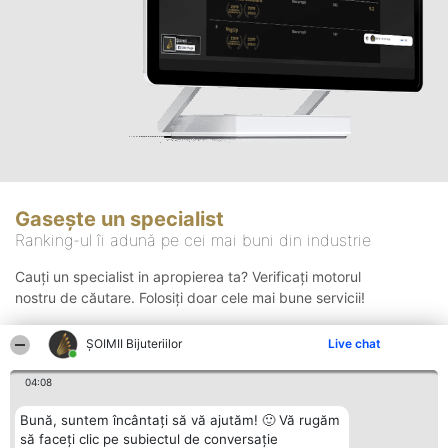
Gasește un specialist
Ranking-ul îi adună pe cei mai buni din industrie
Cauți un specialist in apropierea ta? Verificați motorul
nostru de căutare. Folosiți doar cele mai bune servicii!
ŞOIMII Bijuteriilor
Live chat
Căutare
04:08
Bună, suntem încântați să vă ajutăm! 🙂 Vă rugăm
să faceți clic pe subiectul de conversație